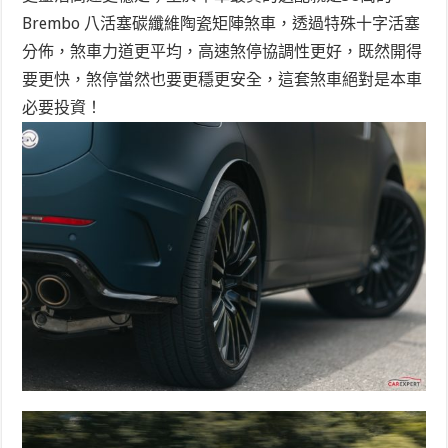
Brembo 八活塞碳纖維陶瓷矩陣煞車，透過特殊十字活塞
分佈，煞車力道更平均，高速煞停協調性更好，既然開得
要更快，煞停當然也要更穩更安全，這套煞車絕對是本車
必要投資！