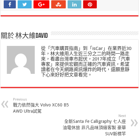
關於 林大維David
從「汽車購買指南」到「isCar」在業界近30
年，林大維用人生近三分之二的時間一路走
來，看盡台灣車市起伏，2017年成立「汽車
專家」來提供宏觀而正確的汽車資訊，希望
讀者在今天網路資訊爆炸的時代，還願意靜
下心來好好把文章看完。
Previous
戰力依然強大 Volvo XC60 B5
AWD Ultra試駕
Next
全新Santa Fe Calligraphy 七人座
油電休旅 非凡品味頂級客製 豪華
SUV新標竿