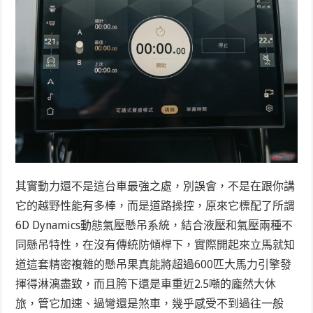
其實動力還不是這台車最強之處，別誤會，不是在跟你講
它的越野性能有多棒，而是道路操控，原來它標配了所謂
6D Dynamics動態氣壓懸吊系統，結合液壓和氣壓兩種不
同懸吊特性，在沒有傳統防傾桿下，實際開起來立馬就知
道這套精密複雜的懸吊果真能將超過600匹大馬力引擎發
揮得淋漓盡致，而且胯下還是車重近2.5噸的龐然大休
旅，管它加速、過彎還是煞車，幾乎感受不到過往一般