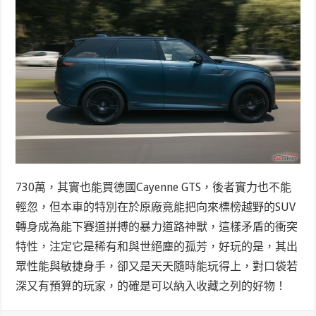
730萬，其實也能買德國Cayenne GTS，後者實力也不能
輕忽，但本車的特別在於原廠竟能把向來標榜越野的SUV
轉身成為能下賽道拼搏的暴力道路神獸，這樣矛盾的衝突
特性，注定它是稀有和與世絕塵的孤芳，好玩的是，其出
眾性能與敏捷身手，卻又是天天隨時能玩得上，對口袋若
深又有預算的玩家，的確是可以納入收藏之列的好物！