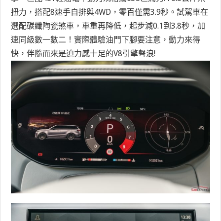
扭力，搭配8速手自排與4WD，零百僅需3.9秒。試駕車在
選配碳纖陶瓷煞車，車重再降低，起步減0.1到3.8秒，加
速同級數一數二！實際體驗油門下腳要注意，動力來得
快，伴隨而來是迫力感十足的V8引擎聲浪!