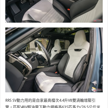
RRS SV動力用的是自家最高檔次4.4升V8雙渦輪增壓引
擎，匹配48V輕油電下動力規格爲635匹馬力/76.5公斤米