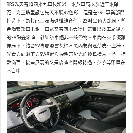
RRS先天有超四米九車長和過一米八車高以及近三米軸
距，方正造型讓它先天不脫RV色彩，但是在SVO專業部門
打造下，為其配上滿滿碳纖維套件、23吋黑色大跑圈、藍
色陶瓷煞車卡鉗，車尾又有四出大徑排氣管以及車尾後方
的SV陶瓷銘牌，就知該車絕非一般俗物。車內在英系優雅
佈局下，結合SV專屬淺雲灰檀木黑內裝與溫莎皮革座椅，
光看方向盤下方SV按鍵與透明帶燈光的換檔撥片，熱血指
數滿百，後座展現的又是後座老闆級待遇，英系尊榮盡在
不言中！