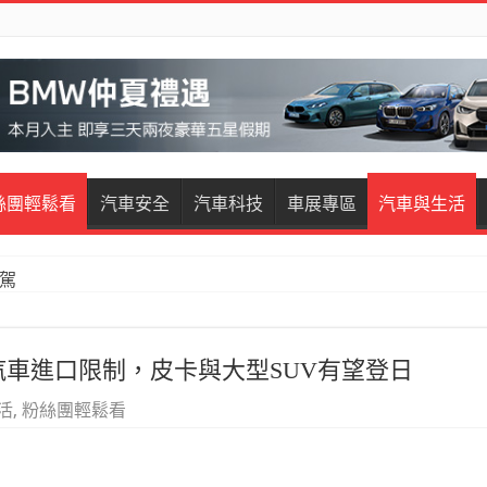
絲團輕鬆看
汽車安全
汽車科技
車展專區
汽車與生活
試駕
汽車進口限制，皮卡與大型SUV有望登日
活
,
粉絲團輕鬆看