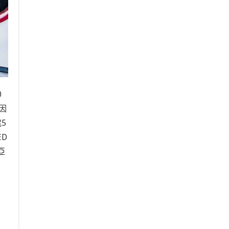
0
因
5
D
亞