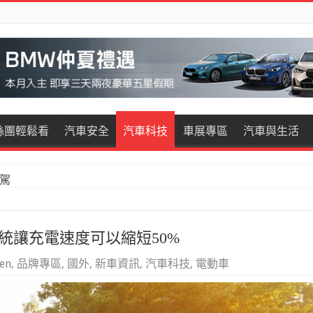
絲團輕鬆看
汽車安全
汽車科技
車展專區
汽車與生活
試駕
restige試駕
充系統讓充電速度可以縮短50%
en
,
品牌專區
,
國外
,
新車資訊
,
汽車科技
,
電動車