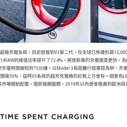
rging超級充電系統，目前發展到V2第二代，在全球已佈建約莫12,00
2的145KW的峰值功率提升了72.4%，將使新車的充電速度更快。為
電時間縮短到15分鐘。以Model 3長距離行程車款為例，充電
間達50%，屆時V3系統的超充充電樁的紅框上方會有一個紫色LE
北美市場開始配置，隨即展開服務，2019年以內便會推廣到歐洲與