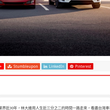
+
Stumbleupon
LinkedIn
Pinterest
」在業界近30年，林大維用人生近三分之二的時間一路走來，看盡台灣車