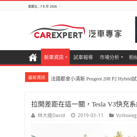
星期五 , 7 8 月 2026
新車資訊
試車報導
市場分析
粉
最新資訊
法國都會小清新 Peugeot 208 P2 Hybrid
國產電油休旅新王者Honda CR-V e:HEV P
拉開差距在這一關，Tesla V3快
林大維David
2019-03-11
Volkswag