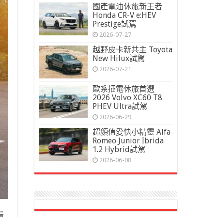
國產電油休旅新王者
Honda CR-V e:HEV
Prestige試駕
2026-07-27
越野皮卡新共主 Toyota
New Hilux試駕
2026-07-21
歐系插電休旅首選
2026 Volvo XC60 T8
PHEV Ultra試駕
2026-06-29
超顏值愛快小精靈 Alfa
Romeo Junior Ibrida
1.2 Hybrid試駕
2026-06-08
看