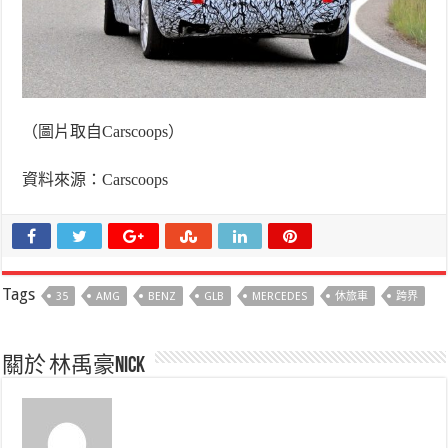
（圖片取自
Carscoops
）
資料來源：
Carscoops
Tags
35
AMG
BENZ
GLB
MERCEDES
休旅車
跨界
關於 林禹豪Nick