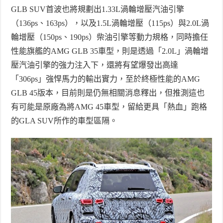
GLB SUV
首波也將規劃出
1.33L
渦輪增壓汽油引擎
（
136ps
、
163ps
），以及
1.5L
渦輪增壓（
115ps
）與
2.0L
渦
輪增壓（
150ps
、
190ps
）柴油引擎等動力規格，同時擔任
性能旗艦的
AMG GLB 35
車型，則是透過「
2.0L
」渦輪增
壓汽油引擎的強力注入下，還將有望爆發出高達
「
306ps
」強悍馬力的輸出實力，至於終極性能的
AMG
GLB 45
版本，目前則是仍無相關消息釋出，但推測這也
有可能是原廠為將
AMG 45
車型，留給更具「熱血」跑格
的
GLA SUV
所作的車型區隔。