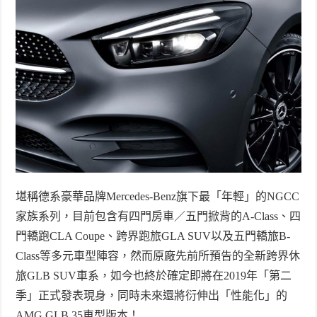
堪稱德系豪華品牌
Mercedes-Benz
旗下最「年輕」的
NGCC
家族系列，目前包含有四門房車／五門掀背的
A-Class
、四
門轎跑
CLA Coupe
、跨界跑旅
GLA SUV
以及五門轎旅
B-
Class
等多元車型陣容，然而原廠先前所預告的全新跨界休
旅
GLB SUV
車系，如今也終於確定即將在
2019
年「第二
季」正式發表現身，同時未來還將衍伸出「性能化」的
AMG GLB 35
車型版本！