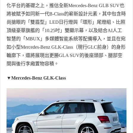
化平台的基礎之上，推估全新
Mercedes-Benz GLB SUV
也
將被賦予如同新一代
B-Class
的嶄新設計元素，其中包含時
尚搶眼的「雙眉型」
LED
日行燈與「環形」尾燈組、比照
頂級豪華旗艦的「
10.25
吋」雙顯示幕，以及結合
AI
人工
智慧的「
MBUX
」多媒體智能系統等配備導入，並且在宛
如小型
Mercedes-Benz GLK-Class
（現行
GLC
前身）的身形
輪廓下，還將展現出更勝
GLA SUV
的後座頭部、腿部空
間與後行李廂置物容積。
▼
Mercedes-Benz GLK-Class