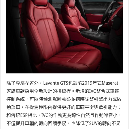
除了專屬配置外，Levante GTS也跟隨2019年式Maserati
家族車款採用全新設計的排檔桿。新增的IVC整合式車輛
控制系統，可隨時預測駕駛動態並適時調整引擎出力或啟
動煞車，在操駕極限內提供更好的車輛平衡與牽引能力；
和傳統ESP相比，IVC的作動更為線性自然且作動噪音小，
不僅提升車輛的轉向回饋手感，也降低了SUV的轉向不足