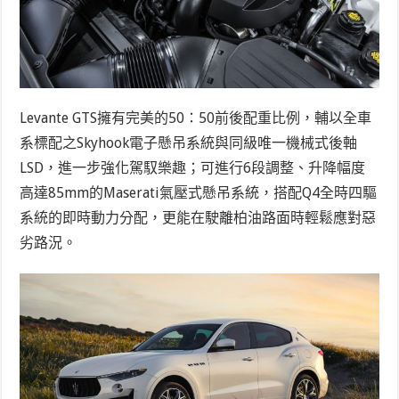
Levante GTS擁有完美的50：50前後配重比例，輔以全車
系標配之Skyhook電子懸吊系統與同級唯一機械式後軸
LSD，進一步強化駕馭樂趣；可進行6段調整、升降幅度
高達85mm的Maserati氣壓式懸吊系統，搭配Q4全時四驅
系統的即時動力分配，更能在駛離柏油路面時輕鬆應對惡
劣路況。