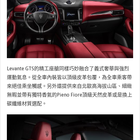
Levante GTS的精工座艙同樣巧妙融合了義式奢華與強烈
運動氣息。從全車內裝皆以頂級皮革包覆，為全車乘客帶
來絕佳乘坐觸感。另外還提供來自北歐高海拔山區、細緻
無暇並帶有獨特香氣的Pieno Fiore頂級天然皮革或是換上
碳纖維材質選配。