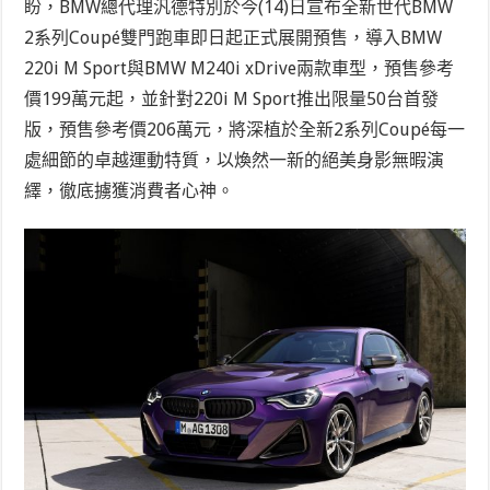
盼，BMW總代理汎德特別於今(14)日宣布全新世代BMW
2系列Coupé雙門跑車即日起正式展開預售，導入BMW
220i M Sport與BMW M240i xDrive兩款車型，預售參考
價199萬元起，並針對220i M Sport推出限量50台首發
版，預售參考價206萬元，將深植於全新2系列Coupé每一
處細節的卓越運動特質，以煥然一新的絕美身影無暇演
繹，徹底擄獲消費者心神。