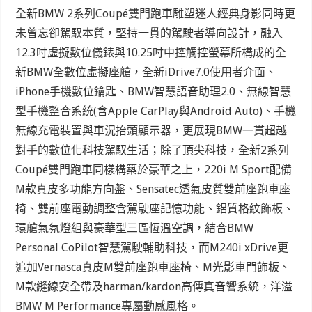
全新BMW 2系列Coupé雙門跑車雕塑迷人經典身影同時更
未曾忘卻駕馭本質，堅持一貫的駕駛者導向設計，融入
12.3吋虛擬數位儀錶與10.25吋中控觸控螢幕所構成的全
新BMW全數位虛擬座艙，全新iDrive7.0使用者介面、
iPhone手機數位鑰匙、BMW智慧語音助理2.0、無線智慧
型手機整合系統(含Apple CarPlay與Android Auto)、手機
無線充電裝置與車況抬頭顯示器，更展現BMW一貫超越
對手的數位化科技駕馭生活；除了頂尖科技，全新2系列
Coupé雙門跑車同樣構築於豪華之上，220i M Sport配備
M款真皮多功能方向盤、Sensatec透氣皮質雙前座跑車座
椅、雙前座電動調整含駕駛座記憶功能、鋁質格紋飾板、
環艙氣氛燈組與豪華型三區恆溫空調，結合BMW
Personal CoPilot智慧駕駛輔助科技，而M240i xDrive更
追加Vernasca真皮M雙前座跑車座椅、M光影車門飾板、
M款縫線安全帶及harman/kardon高傳真音響系統，洋溢
BMW M Performance專屬動感風格。