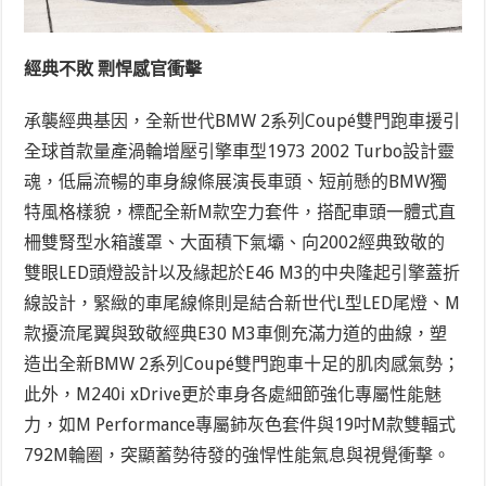
經典不敗 剽悍感官衝擊
承襲經典基因，全新世代BMW 2系列Coupé雙門跑車援引
全球首款量產渦輪增壓引擎車型1973 2002 Turbo設計靈
魂，低扁流暢的車身線條展演長車頭、短前懸的BMW獨
特風格樣貌，標配全新M款空力套件，搭配車頭一體式直
柵雙腎型水箱護罩、大面積下氣壩、向2002經典致敬的
雙眼LED頭燈設計以及緣起於E46 M3的中央隆起引擎蓋折
線設計，緊緻的車尾線條則是結合新世代L型LED尾燈、M
款擾流尾翼與致敬經典E30 M3車側充滿力道的曲線，塑
造出全新BMW 2系列Coupé雙門跑車十足的肌肉感氣勢；
此外，M240i xDrive更於車身各處細節強化專屬性能魅
力，如M Performance專屬鈰灰色套件與19吋M款雙輻式
792M輪圈，突顯蓄勢待發的強悍性能氣息與視覺衝擊。