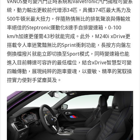
VANOS雙可變汽門正時系統和Valvetronic汽門揚程可變系
統，動力輸出更較前代增添34匹，具備374匹最大馬力及
500牛頓米最大扭力，伴隨熱情無比的排氣聲浪與傳輸效
率絕佳的Steptronic運動化8速手自排變速箱，0-100
km/h加速更僅需4.3秒就能完成。此外，M240i xDrive更
搭載令人車迷驚豔無比的Sprint衝刺功能，長按方向盤左
側換檔撥片就能立即切換至Sport模式，同時變速箱也能
進入目前轉速可容許的最低檔位，結合xDrive智慧型可變
四輪傳動，展現純粹的跑車靈魂，以靈敏、精準的駕馭操
控實力使對手望塵莫及。