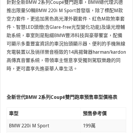
針對全新BMW 2系列Coupé雙門跑車，BMW總代理汎德
推出限量50輛BMW 220i M Sport首發版，除了標配M款
空力套件，更追加黑色高光澤外觀套件、紅色M款煞車套
件、智慧LED頭燈(含Glare-free光型變化功能)及遠光燈輔
助系統，車室則是點綴BMW豐沛科技與豪華饗宴，配備
可顯示多重豐富資訊的車況抬頭顯示器、便利的手機無線
充電裝置以及徜徉樂音極致的14具揚聲器harman/kardon
高傳真音響系統，帶領車主愜意享受獨到駕馭樂趣的同
時，更可盡享先進豪華人車生活。
全新世代BMW 2系列Coupé雙門跑車預售車型價格表
車型
預售參考價
BMW 220i M Sport
199萬