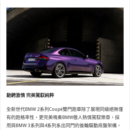
馳騁激情 完美駕馭純粹
全新世代BMW 2系列Coupé雙門跑車除了展現同級絕無僅
有的跑格率性，更完美鳴奏BMW傲人熱情駕馭樂章，採
用與BMW 3系列與4系列系出同門的後輪驅動底盤架構，