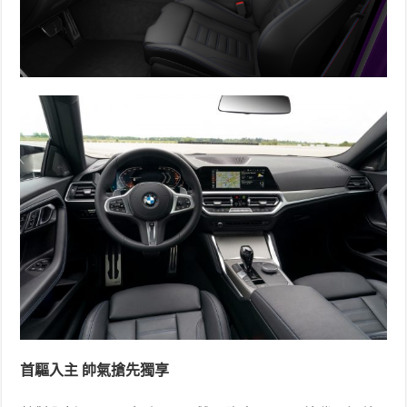
首驅入主 帥氣搶先獨享