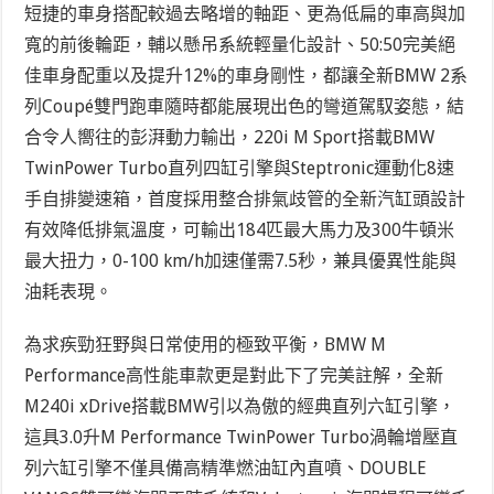
短捷的車身搭配較過去略增的軸距、更為低扁的車高與加
寬的前後輪距，輔以懸吊系統輕量化設計、50:50完美絕
佳車身配重以及提升12%的車身剛性，都讓全新BMW 2系
列Coupé雙門跑車隨時都能展現出色的彎道駕馭姿態，結
合令人嚮往的彭湃動力輸出，220i M Sport搭載BMW
TwinPower Turbo直列四缸引擎與Steptronic運動化8速
手自排變速箱，首度採用整合排氣歧管的全新汽缸頭設計
有效降低排氣溫度，可輸出184匹最大馬力及300牛頓米
最大扭力，0-100 km/h加速僅需7.5秒，兼具優異性能與
油耗表現。
為求疾勁狂野與日常使用的極致平衡，BMW M
Performance高性能車款更是對此下了完美註解，全新
M240i xDrive搭載BMW引以為傲的經典直列六缸引擎，
這具3.0升M Performance TwinPower Turbo渦輪增壓直
列六缸引擎不僅具備高精準燃油缸內直噴、DOUBLE