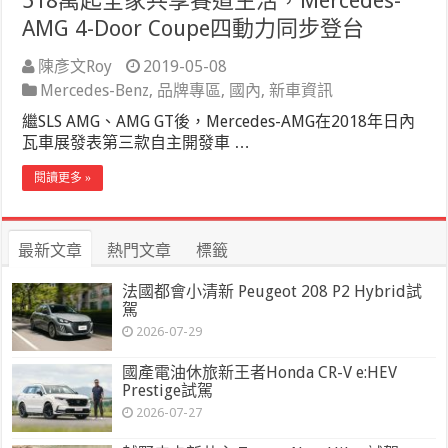
518萬起全家共享賽道生活，Mercedes-
AMG 4-Door Coupe四動力同步登台
陳彥文Roy
2019-05-08
Mercedes-Benz
,
品牌專區
,
國內
,
新車資訊
繼SLS AMG、AMG GT後，Mercedes-AMG在2018年日內
瓦車展發表第三款自主開發車 …
閱讀更多 »
最新文章
熱門文章
標籤
法國都會小清新 Peugeot 208 P2 Hybrid試
駕
2026-07-29
國產電油休旅新王者Honda CR-V e:HEV
Prestige試駕
2026-07-27