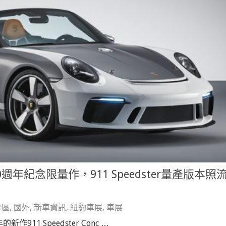
0週年紀念限量作，911 Speedster量產版本照
專區
,
國外
,
新車資訊
,
紐約車展
,
車展
911 Speedster Conc …