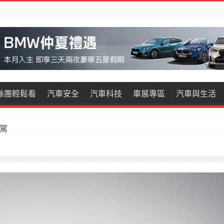
絲團輕鬆看
汽車安全
汽車科技
車展專區
汽車與生活
試駕