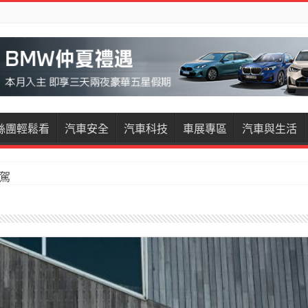
絲團輕鬆看
汽車安全
汽車科技
車展專區
汽車與生活
試駕
restige試駕