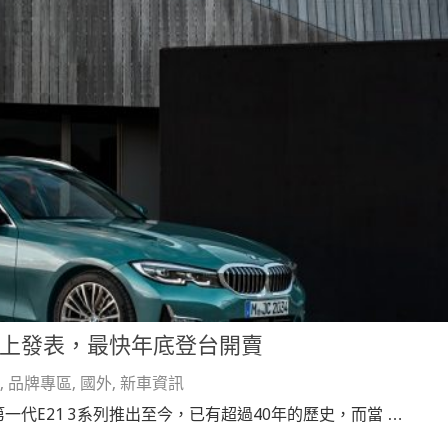
改款線上發表，最快年底登台開賣
,
品牌專區
,
國外
,
新車資訊
代E21 3系列推出至今，已有超過40年的歷史，而當 …