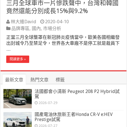
三月全球車市一片慘跌聲中，台灣和韓國
竟然還能分別成長15%與9.2%
林大維David
2020-04-10
品牌專區
,
國內
,
市場分析
正當三月全球壟罩在新冠肺炎疫情當中，歐美各國相繼發
出封城令乃至禁足令，世界各大車廠不是停工就是裁員下
…
閱讀更多 »
最新文章
熱門文章
標籤
法國都會小清新 Peugeot 208 P2 Hybrid試
駕
2026-07-29
國產電油休旅新王者Honda CR-V e:HEV
Prestige試駕
2026-07-27