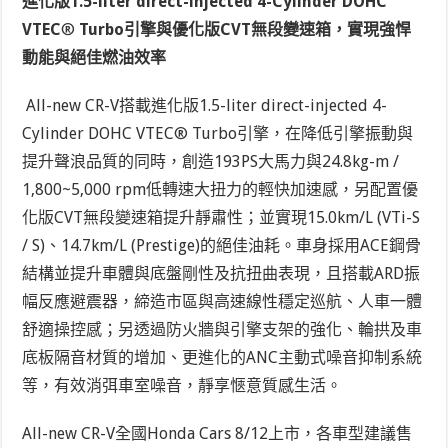
進化版
1.5-liter direct-injected 4-Cylinder DOHC
VT
EC
®
T
urbo
引擎與優化版
CVT
無段變速箱，實現強悍
動能與絕佳燃油效率
All-new CR-V搭載進化版1.5-liter direct-injected 4-
Cylinder DOHC VTEC® Turbo引擎，在降低引擎振動與
提升聲浪品質的同時，創造193PS大馬力與24.8kg-m /
1,800~5,000 rpm低轉速大扭力的輕快加速感，另配置優
化版CVT無段變速箱提升靜肅性；並實現15.0km/L (VTi-S
/ S)、14.7km/L (Prestige)的絕佳油耗。車身採用ACE鋼骨
結構並提升車體與底盤剛性及抗扭曲表現，且搭載ARD振
幅反應避震器，締造市區與高速線性穩定巡航、人車一體
舒適操控感；另透過防火牆與引擎支架的強化、輪拱及車
底板隔音材質的增加、更進化的ANC主動式噪音抑制系統
等，有效消弭車室噪音，靜享愜意質感生活。
All-new CR-V全國Honda Cars 8/12上市，各車型建議售