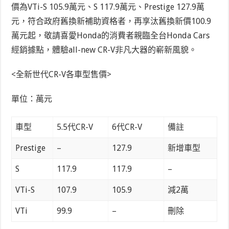
價為VTi-S 105.9萬元、S 117.9萬元、Prestige 127.9萬
元，符合政府舊換新補助資格者，再享汰舊換新價100.9
萬元起，敬請喜愛Honda的消費者親臨全台Honda Cars
經銷據點，體驗all-new CR-V非凡大器的嶄新風貌。
<全新世代CR-V各車型售價>
單位：萬元
車型
5.5代CR-V
6代CR-V
備註
Prestige
–
127.9
新增車型
S
117.9
117.9
–
VTi-S
107.9
105.9
減2萬
VTi
99.9
–
刪除