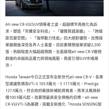
All-new CR-V以SUV領導者之姿，超越標竿再進化為訴
求，塑造「完備安全科技」、「優雅質感座艙」、「跨級
距百變空間」、「強悍動力性能」四大絕對優勢，自預接
單展開後深受各界人士喜愛，目前累積預接單突破2,300
張，熱銷程度大幅超越預期，全面展現all-new CR-V傲視
群雄的卓越商品實力與領袖風範，再度引領SUV市場潮
流。
Honda Taiwan今日正式宣布全新世代all-new CR-V，各車
型建議售價為VTi-S 105.9萬元、S 117.9萬元、Prestige
127.9萬元，符合政府舊換新補助資格者，再享汰舊換新
價100.9萬元起。為實現最高安全規格的目標，all-new
CR-V以VTi-S為基礎，搭載全新進化「Honda SENSING智