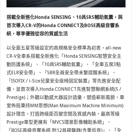
搭載全新進化
Honda SENSING
、
10
具
SRS
輔助氣囊，與
首次導入
CR-V
的
Honda CONNECT
及
BOSE
高級音響系
統，尊享優雅從容的質感生活
以全面五星等級設定的高規格安全標準為初衷，all-new
CR-V全車系搭載全新進化「Honda SENSING智慧安全主
動防護系統」、「10具SRS輔助氣囊」、「全車五席3點
式ELR安全帶」、「SBR全員安全帶未繫提醒系統」、
「ISOFIX / i-Size兒童安全座椅固定裝置」等先進安全配
備，並首次導入Honda CONNECT先進智慧聯網系統(S /
Prestige)；外觀以動感大器設計語彙，塑造嶄新風貌，車
室佈局秉持MM思想(Man Maximum Machine Minimum)
設計理念，打造跨級距百變空間及質感內裝，最高等級
Prestige車型更擁有「MVCS環景影像輔助系統」、
「BOSE高級音響系統 附12具揚聲器(含重低音)」、「全