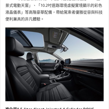
景式電動天窗」、「10.2吋道路環境虛擬實境顯示的彩色
液晶儀表」等高階豪華配備，帶給駕乘者優雅從容與科技
便利兼具的非凡體驗。