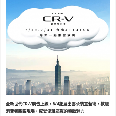
全新世代
CR-V
廣告上線，
8/4
起展出雲朵裝置藝術，歡迎
消費者親臨現場，感受優雅座駕的極致魅力