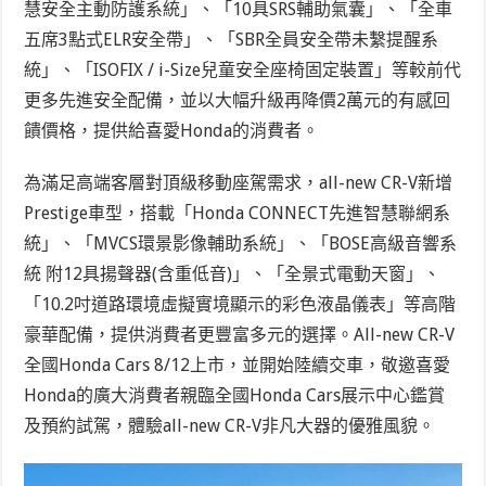
慧安全主動防護系統」、「10具SRS輔助氣囊」、「全車
五席3點式ELR安全帶」、「SBR全員安全帶未繫提醒系
統」、「ISOFIX / i-Size兒童安全座椅固定裝置」等較前代
更多先進安全配備，並以大幅升級再降價2萬元的有感回
饋價格，提供給喜愛Honda的消費者。
為滿足高端客層對頂級移動座駕需求，all-new CR-V新增
Prestige車型，搭載「Honda CONNECT先進智慧聯網系
統」、「MVCS環景影像輔助系統」、「BOSE高級音響系
統 附12具揚聲器(含重低音)」、「全景式電動天窗」、
「10.2吋道路環境虛擬實境顯示的彩色液晶儀表」等高階
豪華配備，提供消費者更豐富多元的選擇。All-new CR-V
全國Honda Cars 8/12上市，並開始陸續交車，敬邀喜愛
Honda的廣大消費者親臨全國Honda Cars展示中心鑑賞
及預約試駕，體驗all-new CR-V非凡大器的優雅風貌。