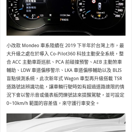
小改款 Mondeo 車系陸續在 2019 下半年於台灣上市，最
大升級之處在於導入 Co-Pilot360 科技主動安全系統，整
合 ACC 主動車距巡航、PCA 前碰撞預警、AEB 主動煞車
輔助、LDW 車道偏移警示、LKA 車道偏移輔助以及 BLIS
盲點偵測系統，此次新年式 Wagon 車型再升級搭載 TSR
道路號誌辨識功能，讓車輛行駛時如有超過道路速限的情
況下會以警示音或儀表板閃爍號誌來提醒駕駛，並可設定
0~10km/h 範圍的容差值，來守護行車安全。