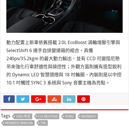
動力配置上新車依舊搭載 2.0L EcoBoost 渦輪增壓引擎與
SelectShift 6 速手自排變速箱的組合，具備
240ps/35.2kgm 的最大動力輸出、並有 CCD 可變阻尼懸
吊來強化行車舒適性與操控性；外觀方面則擁有造型銳利
的 Dynamic LED 智慧頭燈與 18 吋輪圈，內裝則是以中控
10.1 吋觸控 SYNC 3 系統與 Sony 音響主機為亮點。
Tags
2020 年式
CO-PILOT360
FORD
MONDEO
MONDEO WAGON
TSR