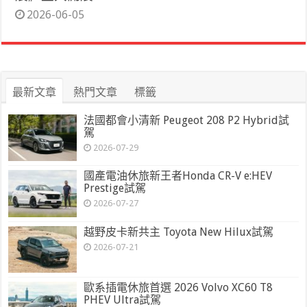
2026-06-05
最新文章
熱門文章
標籤
法國都會小清新 Peugeot 208 P2 Hybrid試
駕
2026-07-29
國產電油休旅新王者Honda CR-V e:HEV
Prestige試駕
2026-07-27
越野皮卡新共主 Toyota New Hilux試駕
2026-07-21
歐系插電休旅首選 2026 Volvo XC60 T8
PHEV Ultra試駕