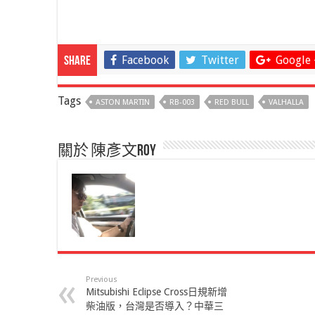
Facebook
Twitter
Google 
Share
Tags
ASTON MARTIN
RB-003
RED BULL
VALHALLA
關於 陳彥文Roy
Previous
Mitsubishi Eclipse Cross日規新增
柴油版，台灣是否導入？中華三