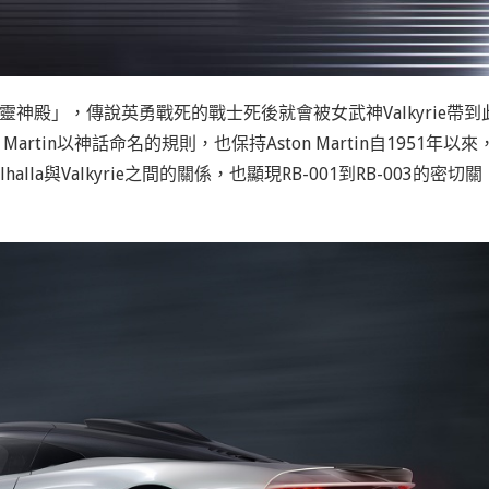
英靈神殿」，傳說英勇戰死的戰士死後就會被女武神Valkyrie帶到
rtin以神話命名的規則，也保持Aston Martin自1951年以來
a與Valkyrie之間的關係，也顯現RB-001到RB-003的密切關