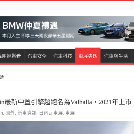
絲團輕鬆看
汽車安全
汽車科技
車展專區
汽車與生活
restige試駕
in最新中置引擎超跑名為Valhalla，2021年上市
in
,
國外
,
新車資訊
,
日內瓦車展
,
車展