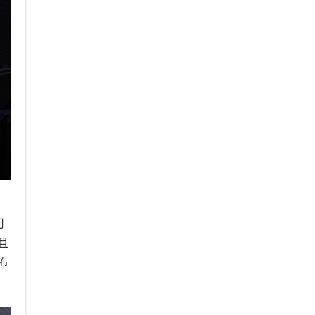
可
並且
佈