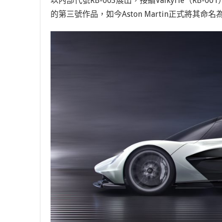
以內部代號RB-003展出，接續Valkyrie（RB-001）
的第三號作品，如今Aston Martin正式將其命名為「