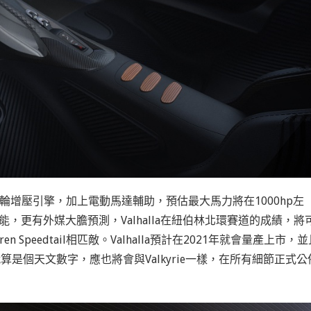
發的V6雙渦輪增壓引擎，加上電動馬達輔助，預估最大馬力將在1000hp左
性能，更有外媒大膽預測，Valhalla在紐伯林北環賽道的成績，將
Laren Speedtail相匹敵。Valhalla預計在2021年就會量產上市，
是個天文數字，應也將會與Valkyrie一樣，在所有細節正式公