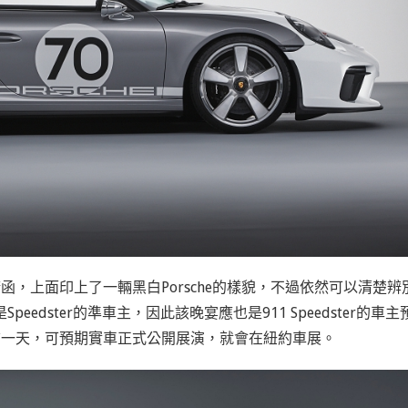
請函，上面印上了一輛黑白Porsche的樣貌，不過依然可以清楚辨
源是Speedster的準車主，因此該晚宴應也是911 Speedster的車主
前一天，可預期實車正式公開展演，就會在紐約車展。