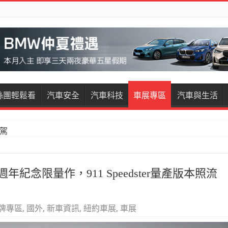
絲團輕鬆看
汽車安全
汽車科技
車展專區
汽車與生活
restige試駕
週年紀念限量作，911 Speedster量產版本照流
牌專區
,
國外
,
新車資訊
,
紐約車展
,
車展