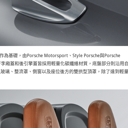
為基礎，由Porsche Motorsport、Style Porsche與Porsche
葉子鈑、前行李廂蓋和後引擎蓋皆採用輕量化碳纖維材質，底盤部分則沿用
擋風玻璃、整流罩、側窗以及座位後方的雙拱型頂罩，除了達到輕