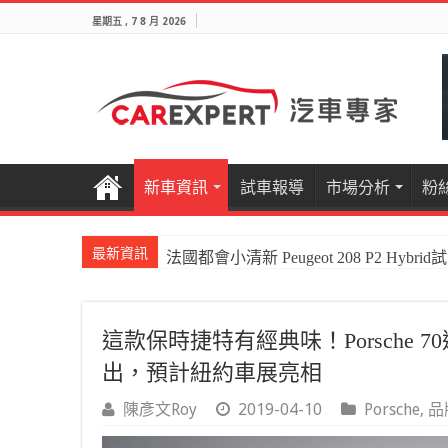
星期五 , 7 8 月 2026
新車資訊
試車報導
市場分析
粉
最新資訊
國產電油休旅新王者Honda CR-V e:HEV P
這款保時捷特有經典味！Porsche 70
出，預計紐約車展亮相
陳彥文Roy
2019-04-10
Porsche
,
品