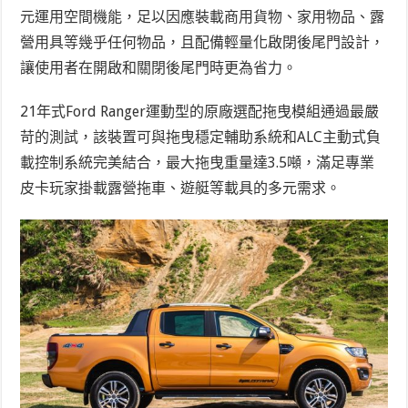
元運用空間機能，足以因應裝載商用貨物、家用物品、露
營用具等幾乎任何物品，且配備輕量化啟閉後尾門設計，
讓使用者在開啟和關閉後尾門時更為省力。
21年式Ford Ranger運動型的原廠選配拖曳模組通過最嚴
苛的測試，該裝置可與拖曳穩定輔助系統和ALC主動式負
載控制系統完美結合，最大拖曳重量達3.5噸，滿足專業
皮卡玩家掛載露營拖車、遊艇等載具的多元需求。