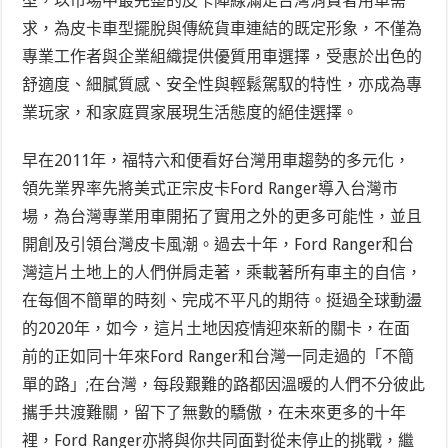
型，以市場中最完整的皮卡陣線滿足台灣消費者用車需
求，
為皮卡車型擺脫與傳統貨車連結的既定形象，不僅為
專業工作者與企業組織提供優質用車選擇，受惠於出色的
舒適度、細膩質感、安全性與輕鬆駕馭的特性，亦成為專
業玩家，和家庭買家展現生活態度的絕佳選擇
。
早在2011年，福特六和便看好台灣用車趨勢的多元化，
領先業界率先將美式正宗皮卡Ford Ranger導入台灣市
場
，為台灣專業用車開拓了實用之外的更多可能性，並且
開創及引領台灣皮卡風潮。過去十年，Ford Ranger和台
灣這片土地上的人們併肩走著，乘載著所有車主的自信，
在每個不簡單的時刻、完成不平凡的期待。挺過全球動盪
的2020年，如今，這片土地因疫情迎來新的關卡，在面
前的正如同十年來Ford Ranger和台灣一同走過的
「不簡
單的路」;在台灣，
每段艱難的路都因溫暖的人們不分彼此
攜手共渡難關，留下了無數的驕傲，在未來更多的十年
裡，Ford Ranger亦將與你共同面對從未停止的挑戰，繼