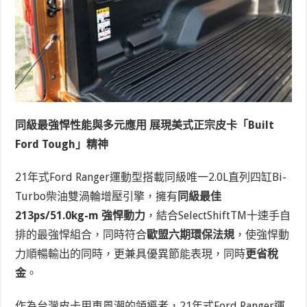
同級最強悍性能與多元應用
展現美式正宗皮卡「
Built
Ford Tough
」精神
21年式Ford Ranger運動型搭載同級
唯一2.0L直列四缸Bi-
Turbo柴油雙渦輪增壓引擎，擁有
同級最佳
213ps/51.0kg-m 強悍動力
，結合SelectShift
TM
十速手自
排的最強悍組合，同時符合
歐盟六期環保法規
，使強悍動
力順暢輸出的同時，更兼具優異節能表現，同時
更省稅
金
。
作為台灣皮卡用車風潮的領導者，21年式Ford Ranger運