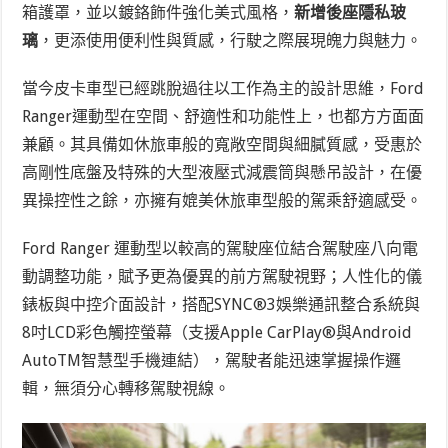
箱護罩，並以鍍鉻飾件強化美式風格，
新增後座隱私玻
璃
，更添使用便利性與質感，行駛之際展現魄力與魅力。
當今皮卡車型已經跳脫過往以工作為主的設計思維，Ford
Ranger運動型在空間、舒適性和功能性上，也都方方面面
兼顧。其具備如休旅車般的寬敞空間與細膩質感，受惠於
高剛性底盤及特殊的大型液壓式減震筒與懸吊設計，在優
異操控性之餘，亦擁有媲美休旅車型般的駕乘舒適感受。
Ford Ranger 運動型以較高的駕駛座位結合駕駛座八向電
動調整功能，賦予更為優異的前方駕駛視野；人性化的儀
錶板與中控介面設計，搭配SYNC
®
3娛樂通訊整合系統與
8吋LCD彩色觸控螢幕（支援Apple CarPlay
®
與Android
Auto
TM
智慧型手機連結），駕駛者能迅速掌握操作邏
輯，無須分心轉移駕駛視線。