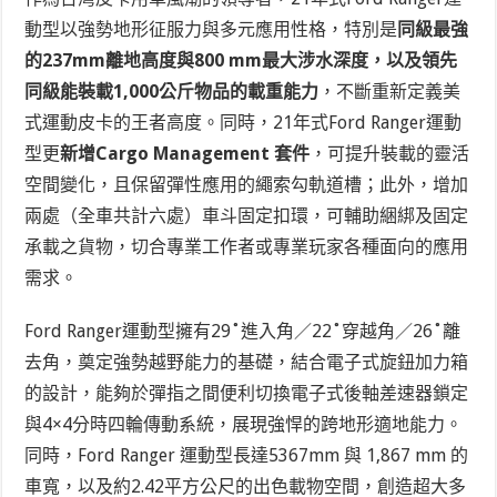
動型以強勢地形征服力與多元應用性格，特別是
同級最強
的237mm離地高度與800 mm最大涉水深度，以及領先
同級能裝載1,000公斤物品的載重能力
，不斷重新定義美
式運動皮卡的王者高度。同時，21年式Ford Ranger運動
型更
新增Cargo Management 套件
，可提升裝載的靈活
空間變化，且保留彈性應用的繩索勾軌道槽；此外，增加
兩處（全車共計六處）車斗固定扣環，可輔助綑綁及固定
承載之貨物，切合專業工作者或專業玩家各種面向的應用
需求。
Ford Ranger運動型擁有29˚進入角／22˚穿越角／26˚離
去角，奠定強勢越野能力的基礎，結合電子式旋鈕加力箱
的設計，能夠於彈指之間便利切換電子式後軸差速器鎖定
與4×4分時四輪傳動系統，展現強悍的跨地形適地能力。
同時，Ford Ranger 運動型長達5367mm 與 1,867 mm 的
車寬，以及約2.42平方公尺的出色載物空間，創造超大多