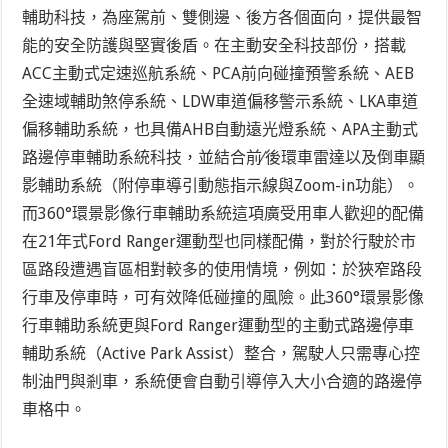
輔助科技，為座駕前、雙側邊、後方各個面向，提供最智
能的安全防護與堅實後盾。在主動安全科技部份，搭載
ACC主動式定速巡航系統、PCA前向碰撞預警系統、AEB
全速域輔助煞停系統、LDW車道偏移警示系統、LKA車道
偏移輔助系統，也具備AHB自動遠光燈系統、APA主動式
路邊停車輔助系統科技，並結合前∕後環車雷達以及倒車顯
影輔助系統（附停車導引動態指示線與Zoom-in功能）。
而360°環景影像行車輔助系統這項廣受用車人歡迎的配備
在21年式Ford Ranger運動型也同樣配備，對於行駛於市
區路段遭遇盲區相對較多的使用情境，例如：於狹窄路段
行車及停車時，可有效降低碰撞的風險。此360°環景影像
行車輔助系統更與Ford Ranger運動型的主動式路邊停車
輔助系統（Active Park Assist）整合，駕駛人只需專心控
制油門與剎車，系統便會自動引導停入大小合適的路邊停
車格中。