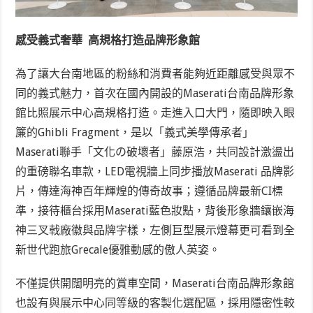
感受義式奢華 高規格打造品牌形象館
為了讓大台南地區的粉絲和消費者能夠近距離感受與眾不
同的義式魅力，首次在國內開設的Maserati台南品牌形象
館比照展示中心高規格打造。走進入口大門，隨即映入眼
簾的Ghibli Fragment，是以「義式美學傳承者」
Maserati聯手「文化の破壞者」藤原浩，共同設計激盪出
的重磅聯名車款，LED電視牆上同步播放Maserati 品牌影
片，傳達海神百年輝煌的傳奇故事；遵循品牌最新CI標
準，接待櫃台採用Maserati藍色妝點，背後形象牆鑲嵌海
神三叉戟廠徽與品牌字樣，左側巨型展示燈幕更可看到全
新世代跑旅Grecale優雅動感的傲人英姿。
不僅提供開闊明亮的賞車空間，Maserati台南品牌形象館
也設有與展示中心同等級的客製化選配區，採用隱密性較