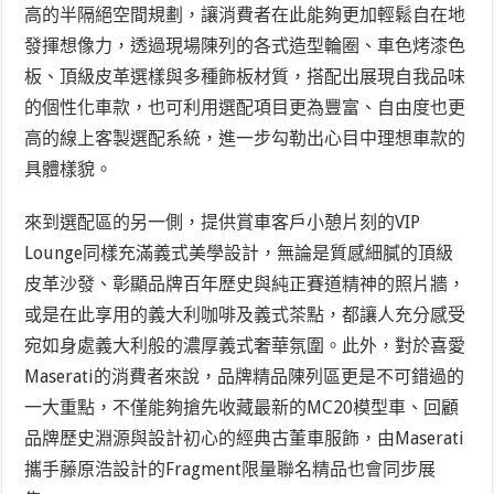
高的半隔絕空間規劃，讓消費者在此能夠更加輕鬆自在地
發揮想像力，透過現場陳列的各式造型輪圈、車色烤漆色
板、頂級皮革選樣與多種飾板材質，搭配出展現自我品味
的個性化車款，也可利用選配項目更為豐富、自由度也更
高的線上客製選配系統，進一步勾勒出心目中理想車款的
具體樣貌。
來到選配區的另一側，提供賞車客戶小憩片刻的VIP
Lounge同樣充滿義式美學設計，無論是質感細膩的頂級
皮革沙發、彰顯品牌百年歷史與純正賽道精神的照片牆，
或是在此享用的義大利咖啡及義式茶點，都讓人充分感受
宛如身處義大利般的濃厚義式奢華氛圍。此外，對於喜愛
Maserati的消費者來說，品牌精品陳列區更是不可錯過的
一大重點，不僅能夠搶先收藏最新的MC20模型車、回顧
品牌歷史淵源與設計初心的經典古董車服飾，由Maserati
攜手藤原浩設計的Fragment限量聯名精品也會同步展