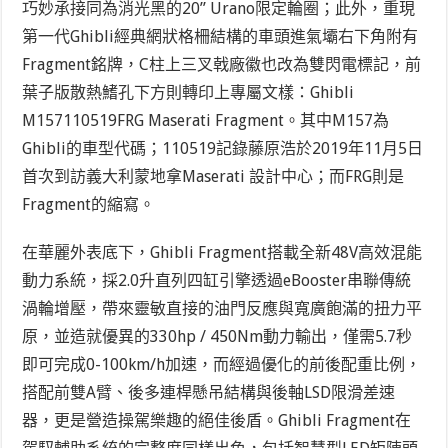
巧妙承接同為消光黑的20” Urano限定輪圈；此外，重現
第一代Ghibli經典網狀格柵結構的車頭進氣壩右下角附有
Fragment銘牌，C柱上三叉戟廠徽也改為雙閃電標記，前
葉子版散熱鰭孔下方則轉印上專屬文樣：Ghibli
M157110519FRG Maserati Fragment。其中M157為
Ghibli的車型代碼；110519記錄藤原浩於2019年11月5日
首次到訪義大利蒙地拿Maserati 設計中心；而FRG則是
Fragment的縮寫。
在華麗外表底下，Ghibli Fragment搭載全新48V高效混能
動力系統，採2.0升直列四缸引擎透過eBooster串聯傳統
渦輪增壓，帶來靈敏直接的油門反應與寬廣飽滿的扭力平
原，並造就優異的330hp / 450Nm動力輸出，僅需5.7秒
即可完成0-100km/h加速，而經過優化的前後配重比例，
搭配前雙A臂、後多連桿懸吊結構與後軸LSD限滑差速
器，更是營造操駕樂趣的絕佳後盾。Ghibli Fragment在