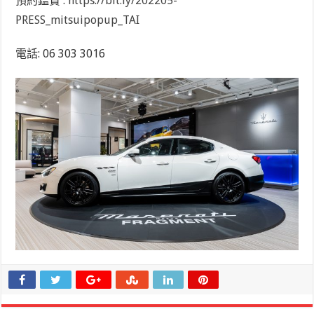
預約鑑賞 :
https://bit.ly/202205-
PRESS_mitsuipopup_TAI
電話: 06 303 3016