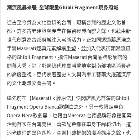
潮流風暴來襲 全球限量Ghibli Fragment現身府城
從古至今貴為文化重鎮的台南，堪稱台灣的歷史文化首
都，許多古老建築與產業在保留經典面貌之餘，也藉由新
世代創意為古都府城注入嶄新活力。正如同透過藤原浩之
手將Maserati經典元素解構重塑、並加入代表街頭潮流風
格的Ghibli Fragment，擔任Maserati台南品牌形象館的
開幕大秀，除了彰顯總代理臺灣蒙地拿對南部地區消費者
的高度重視，更代表著歷史人文與汽車工藝兩大底蘊深厚
的文化潮流交會共鳴。
繼先前在【Maserati x 藤原浩】快閃店風光首演的Ghibli
Fragment Opera Bianca歌劇白之外，另一款限定車色
Opera Nera歌劇黑，也藉由Maserati台南品牌形象館開幕
活動首次在台灣亮相，兩款配色都在車身下緣斜切出一道
消光處理的黑色區塊，突顯打破框架的潮流態度之餘，也