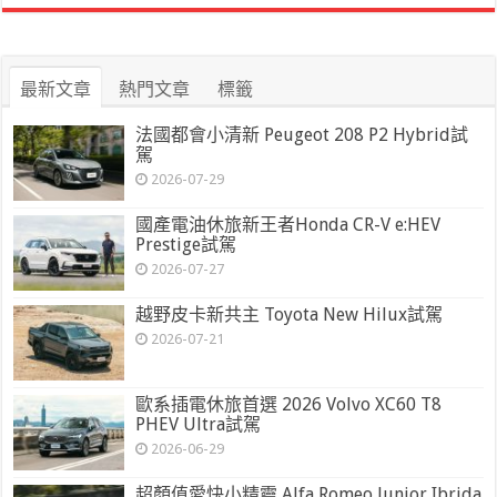
最新文章
熱門文章
標籤
法國都會小清新 Peugeot 208 P2 Hybrid試
駕
2026-07-29
國產電油休旅新王者Honda CR-V e:HEV
Prestige試駕
2026-07-27
越野皮卡新共主 Toyota New Hilux試駕
2026-07-21
歐系插電休旅首選 2026 Volvo XC60 T8
PHEV Ultra試駕
2026-06-29
超顏值愛快小精靈 Alfa Romeo Junior Ibrida