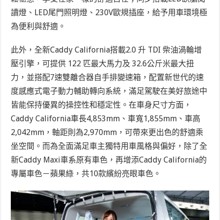
讀燈、LED尾門照明燈、230V歐規插座，
給予用車環境極
為便利與舒適。
此外，全新Caddy California搭載2.0 升 TDI 柴油渦輪增
壓引擎，可提供 122 匹最大馬力及 32.6公斤米最大扭
力，並搭配7速雙離合器自手排變速箱，配置新世代的速
度感應式電子動力輔助轉向系統，滿足駕駛在美好旅途中
皆能保持優異的操控性和穩定性。在車身尺寸方面，
Caddy California車長4,853mm、車寬1,855mm、車高
2,042mm，軸距則為2,970mm，可帶來更出色的舒適乘
坐空間。而為全面滿足車主獨特用車風格與偏好，除了全
新Caddy Maxi車系原有車色，再增添Caddy California的
專屬車色－蘋果綠，共10款繽紛亮眼車色。