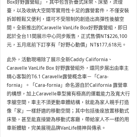
Box好野露營組」，其中包含折疊式床架、床墊，流理
臺，以及收納大空間等實用性十足的露營套件，不僅安裝
拆卸輕鬆又便利，還可不受限制的創造出高彈性後艙空
間。全新推出的Caravelle VanLife Box好野露營組，即日
起於全台11間展示中心同步販售，正式售價NT$226,100
元，五月底前下訂享有「好野心動價」NT$177,618元。
此外，活動現場除了展示全新Caddy California、
Caravelle VanLife Box 好野露營組外，還同步展出由車主
精心客製的T6.1 Caravelle露營概念車－「Cara-
fornia」。「Cara-fornia」命名源自於California 露營車
的構想，加上Caravelle車型擁有極高的運載能力及寬大行
李艙空間，車主不須更動車體結構，就能為家人親手打造
像「家」一樣舒適的移動空間；其中包括後座放置移動式
床墊，甚至能直接變為移動式客廳，帶給家人不一樣的用
車新體驗，完美展現品牌VanLife精神與傳承。