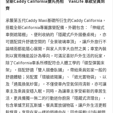
全新Caddy California搶先亮相 VanLife 車款全員到
齊
承襲第五代Caddy Maxi基礎所衍生的Caddy California，
搭載全新California專屬露營配備，外觀包含：「伸縮式
車側遮陽棚」、便利收納的「隱藏式戶外摺疊桌椅」，亦
可選配提升舒適空間的「全景玻璃車頂」，讓戶外旅行不
論晴雨都能隨心展開，與家人共享大自然之美；車室內裝
則以實用機能設計為導向，可滿足喜好戶外生活的玩家，
除了California車系所標配符合人體工學的「碟型彈簧床
架」，搭配舒適「雙人摺疊臥鋪」，帶給乘員如家一般的
舒適體驗；另配置「環艙遮陽簾」、「遮光置物袋」、以
及「通風換氣紗窗」，不僅使車內空氣保持清新，亦可讓
車主及乘員安穩入眠。同時，為讓車主享受嶄新的車居生
活，更具備獨一無二的行動迷你廚房「隱藏式流理台」，
包含單爐烹飪瓦斯爐、餐具置放儲物區，讓戶外生活更輕
鬆愜意，享受在家一樣的舒適自在；同步搭
載
LED臥艙閱