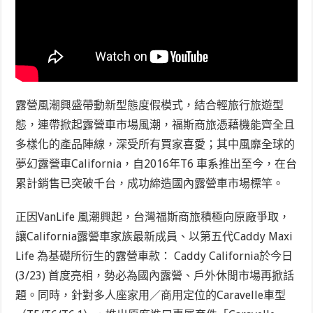
露營風潮興盛帶動新型態度假模式，結合輕旅行旅遊型
態，連帶掀起露營車市場風潮，福斯商旅憑藉機能齊全且
多樣化的產品陣線，深受所有買家喜愛；其中風靡全球的
夢幻露營車California，自2016年T6 車系推出至今，在台
累計銷售已突破千台，成功締造國內露營車市場標竿。
正因VanLife 風潮興起，台灣福斯商旅積極向原廠爭取，
讓California露營車家族最新成員、以第五代Caddy Maxi
Life 為基礎所衍生的露營車款： Caddy California於今日
(3/23) 首度亮相，勢必為國內露營、戶外休閒市場再掀話
題。同時，針對多人座家用／商用定位的Caravelle車型