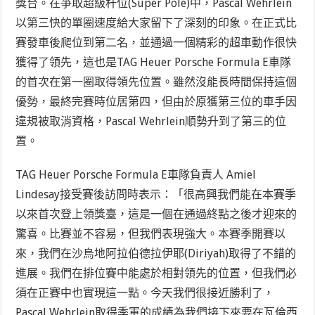
獎台。在爭取超級杆位(Super Pole)中，Pascal Wehrlein
以第三快的單圈速度給大家留下了深刻的印象。在正式比
賽發車後爬位到第二名，並通過一個精彩的超車動作很快
獲得了領先，這也是TAG Heuer Porsche Formula E車隊
的首次在第一圈取得領先位置。雖然沒能長時間保持這個
優勢，最終完賽時位居第四，但由於原獲第三位的車手因
違規被取消資格，Pascal Wehrlein順勢升到了第三的位
置。
TAG Heuer Porsche Formula E車隊負責人 Amiel
Lindesay接受賽後訪問時表示：「很高興我們能在本賽季
以來首次登上領獎臺，這是一個在通過終點之後才迎來的
驚喜。比賽並不容易，但我們表現強大。本賽季開賽以
來，我們在沙烏地阿拉伯德拉伊耶(Diriyah)取得了不錯的
進展。我們在排位賽中能處於相對領先的位置，但我們必
須在正賽中也實現這一點。今天我們很接近勝利了，
Pascal Wehrlein取得季軍的成績為我們接下來要在瓦倫西