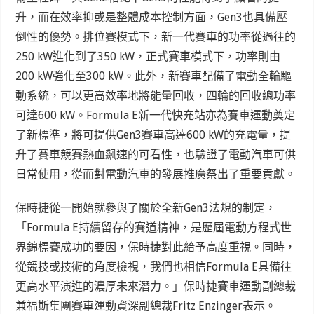
升，而在效率抑或是整體成本控制方面，Gen3也具備壓
倒性的優勢。排位賽模式下，新一代賽車的功率從過往的
250 kW進化到了350 kW，正式賽車模式下，功率則由
200 kW強化至300 kW。此外，新賽車配備了電動全輪驅
動系統，可以更高效率地將能量回收，四輪的回收總功率
可達600 kW。Formula E新一代快充站亦為賽車運動奠定
了新標準，將可提供Gen3賽車高達600 kW的充電量，提
升了賽車競賽熱血飆速的可看性，也驗證了電動汽車可供
日常使用，從而對電動汽車的發展推廣祭出了重要貢獻。
保時捷從一開始就參與了關於全新Gen3法規的制定，
「Formula E持續留存的賽道精神，是歷屆電動方程式世
界錦標賽成功的要因，保時捷對此給予高度重視。同時，
從競技或技術的角度檢視，我們也相信Formula E具備往
更高水平演進的濃厚未來潛力。」保時捷賽車運動副總裁
兼福斯集團賽車運動資深副總裁Fritz Enzinger表示。