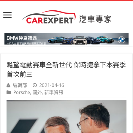
瞻望電動賽車全新世代 保時捷拿下本賽季
首次前三
編輯部
2021-04-16
Porsche
,
國外
,
新車資訊