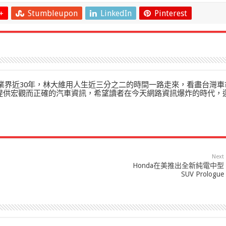
+
Stumbleupon
LinkedIn
Pinterest
」在業界近30年，林大維用人生近三分之二的時間一路走來，看盡台灣車
來提供宏觀而正確的汽車資訊，希望讀者在今天網路資訊爆炸的時代，
Next
Honda在美推出全新純電中型
SUV Prologue