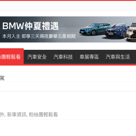
絲團輕鬆看
汽車安全
汽車科技
車展專區
汽車與生活
試駕
外
,
新車資訊
,
粉絲團輕鬆看