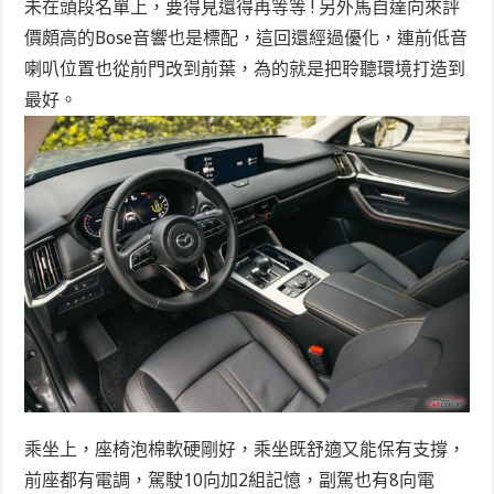
未在頭段名單上，要得見還得再等等 ! 另外馬自達向來評
價頗高的Bose音響也是標配，這回還經過優化，連前低音
喇叭位置也從前門改到前葉，為的就是把聆聽環境打造到
最好。
乘坐上，座椅泡棉軟硬剛好，乘坐既舒適又能保有支撐，
前座都有電調，駕駛10向加2組記憶，副駕也有8向電