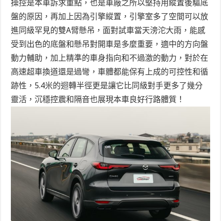
操控是本車訴求重點，也是車廠之所以堅持用縱置後驅底
盤的原因，再加上因為引擎縱置，引擎室多了空間可以放
進同級罕見的雙A臂懸吊，面對試車當天滂沱大雨，能感
受到出色的底盤和懸吊對開車是多麼重要，適中的方向盤
動力輔助，加上精準的車身指向和不過激的動力，對於在
高速超車換道還是過彎，車體都能保有上成的可控性和循
跡性，5.4米的迴轉半徑更是讓它比同級對手更多了幾分
靈活，沉穩控震和隔音也展現本車良好行路體質！