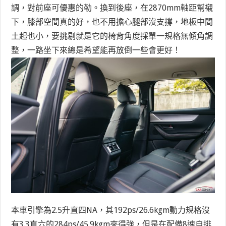
調，對前座可優惠的勒。換到後座，在2870mm軸距幫襯
下，膝部空間真的好，也不用擔心腿部沒支撐，地板中間
土起也小，要挑剔就是它的椅背角度採單一規格無傾角調
整，一路坐下來總是希望能再放倒一些會更好！
本車引擎為2.5升直四NA，其192ps/26.6kgm動力規格沒
有3.3直六的284ps/45.9kgm來得強，但是在配備8速自排