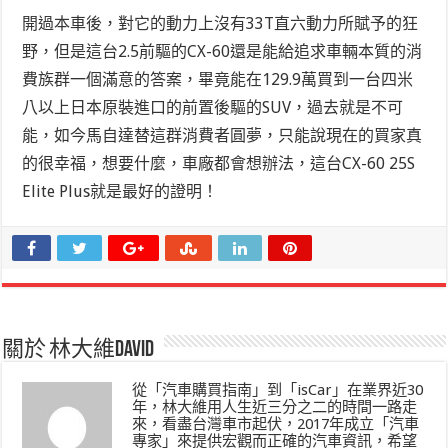
開過本車後，對它的動力上沒有33T直六動力所賦予的狂
野，但是這台2.5前驅的CX-60還是能給追求車輛本質的消
費族群一個滿意的答案，畢竟能在129.9萬買到一台四米
八以上日本原裝進口的前置後驅的SUV，過去就是不可
能，如今馬自達替這群消費者圓夢，只能說現在的買家真
的很幸福，想要什麼，車廠都會想辦法，這台CX-60 25S
Elite Plus就是最好的證明！
關於 林大維David
從「汽車購買指南」到「isCar」在業界近30
年，林大維用人生近三分之二的時間一路走
來，看盡台灣車市起伏，2017年成立「汽車
專家」來提供宏觀而正確的汽車資訊，希望