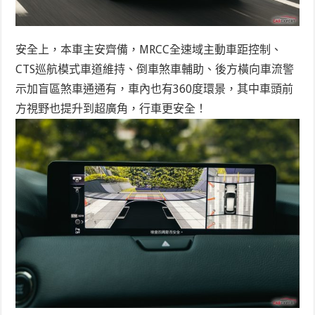
安全上，本車主安齊備，MRCC全速域主動車距控制、
CTS巡航模式車道維持、倒車煞車輔助、後方橫向車流警
示加盲區煞車通通有，車內也有360度環景，其中車頭前
方視野也提升到超廣角，行車更安全！