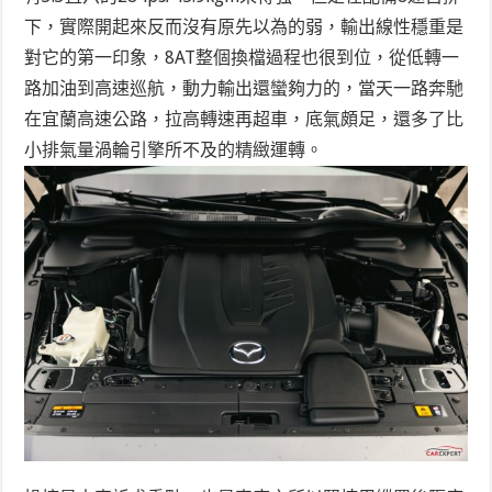
下，實際開起來反而沒有原先以為的弱，輸出線性穩重是
對它的第一印象，8AT整個換檔過程也很到位，從低轉一
路加油到高速巡航，動力輸出還蠻夠力的，當天一路奔馳
在宜蘭高速公路，拉高轉速再超車，底氣頗足，還多了比
小排氣量渦輪引擎所不及的精緻運轉。