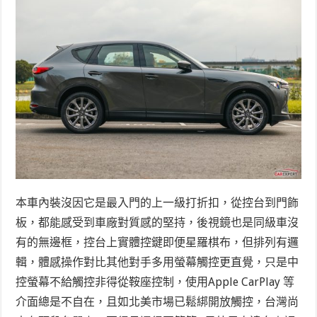
本車內裝沒因它是最入門的上一級打折扣，從控台到門飾
板，都能感受到車廠對質感的堅持，後視鏡也是同級車沒
有的無邊框，控台上實體控鍵即便星羅棋布，但排列有邏
輯，體感操作對比其他對手多用螢幕觸控更直覺，只是中
控螢幕不給觸控非得從鞍座控制，使用Apple CarPlay 等
介面總是不自在，且如北美市場已鬆綁開放觸控，台灣尚