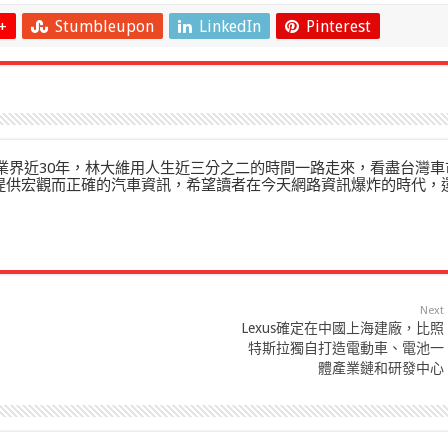
+
Stumbleupon
LinkedIn
Pinterest
」在業界近30年，林大維用人生近三分之二的時間一路走來，看盡台灣車
來提供宏觀而正確的汽車資訊，希望讀者在今天網路資訊爆炸的時代，
Next
Lexus確定在中國上海建廠，比照
特斯拉獨自打造電動車、電池一
體產業鏈和研發中心