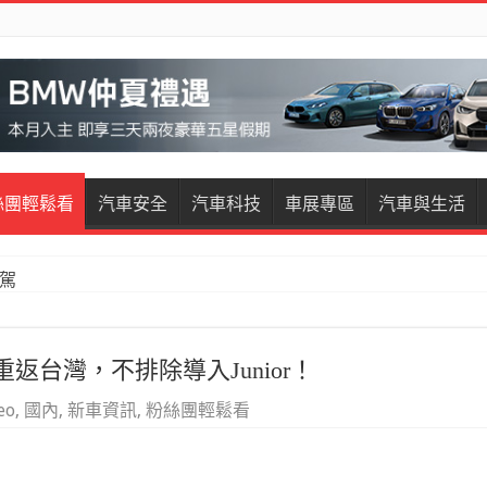
絲團輕鬆看
汽車安全
汽車科技
車展專區
汽車與生活
試駕
重返台灣，不排除導入Junior！
eo
,
國內
,
新車資訊
,
粉絲團輕鬆看