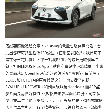
既然要隨機體驗充電，RZ 450e的電量也沒刻意充飽，台
北出發時可跑里程為139公里（使用空調狀況，我們可不
是在做省電比賽），第一站我想到新竹城隍廟吃個早午
餐，打開LEXUS Plus App，點進充電站搜尋城隍廟，出來
的畫面就是OpenHub統整的跨領域充電網絡，目前除了
LEXUS和TOYOTA的原廠據點之外，也支援了包括
EVALUE、U-POWER、和潤電能以及Noodoe。而APP整
體介面是易懂好操作，快/慢充也會以顏色區分，剩餘多
少可充車位也能同步顯示，更不可思議的是，還有充電站
照片供車主對照，有了這些資訊，心裡自然踏實，滿懷期