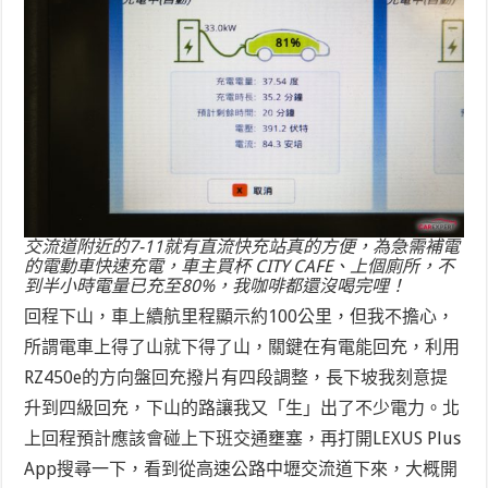
交流道附近的7-11就有直流快充站真的方便，為急需補電
的電動車快速充電，車主買杯 CITY CAFE、上個廁所，不
到半小時電量已充至80%，我咖啡都還沒喝完哩！
回程下山，車上續航里程顯示約100公里，但我不擔心，
所謂電車上得了山就下得了山，關鍵在有電能回充，利用
RZ450e的方向盤回充撥片有四段調整，長下坡我刻意提
升到四級回充，下山的路讓我又「生」出了不少電力。北
上回程預計應該會碰上下班交通壅塞，再打開LEXUS Plus
App搜尋一下，看到從高速公路中壢交流道下來，大概開