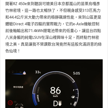
開著RZ 450e來到聽說可媲美日本京都嵐山的苗栗烏嘎彥
竹林密境，這一路也太暢快了，不但親身感受313匹馬力
和44.4公斤米大動力帶來的極靜飆速性能，來到山區更是
體驗Direct 4電子四驅的實際戰力，它的e-Axle機敏控制
前後軸輸出和71.4kWh鋰電池帶來的低重心，讓這台四點
八米身軀的純電LSUV在深山裡興味十足，而終點竹林密
境之美，真是讓我不禁讚歎台灣竟然有這般充滿詩意的綠
色仙境！