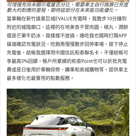
可惜慢充尚未顯示電量百分比，需要車主自行換算已充度
數大約對應的里程，期待這部分在未來能功能優化。
當車輛在新竹遠東巨城EVALUE充電時，我散步10分鐘到
附近的城隍廟口，這裡的在地美食不管肉圓、槓丸、潤餅
還是芒果牛奶冰，我樣樣不放過，邊吃我也隨時打開APP
遠端確認充電狀況，吃飽再慢慢散步回停車場，按下停止
充電後，結帳我選擇用中國信託和泰聯名卡，不僅結帳可
享最高3%回饋，帳戶所累績的和泰Point也可以折抵充電
費或是日後用於車輛保修、購車和商城購物等，提供車主
最多樣化也最實用的點數服務。