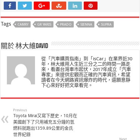
Tags
CAMRY
GR YARIS
PRADO
SIENNA
SUPRA
關於 林大維David
從「汽車購買指南」到「isCar」在業界近30
年，林大維用人生近三分之二的時間一路走
來，看盡台灣車市起伏，2017年成立「汽車
專家」來提供宏觀而正確的汽車資訊，希望
讀者在今天網路資訊爆炸的時代，還願意靜
下心來好好把文章看完。
Previous
Toyota Mirai又寫下歷史，10月在
美國創下了只用補充五分鐘的氫
燃料就跑出1359.89公里的金氏
世界紀錄
Next