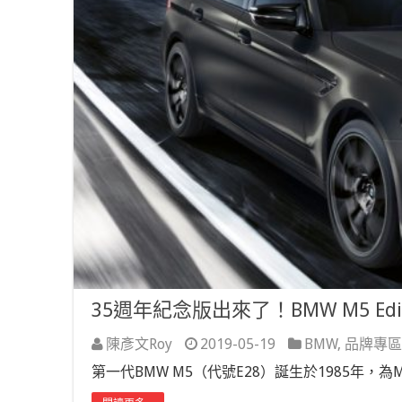
35週年紀念版出來了！BMW M5 Edit
陳彥文Roy
2019-05-19
BMW
,
品牌專區
第一代BMW M5（代號E28）誕生於1985年，為M