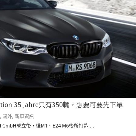
ion 35 Jahre只有350輛，想要可要先下單
,
國外
,
新車資訊
 GmbH成立後，繼M1、E24 M6後所打造 …