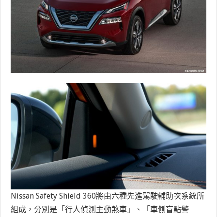
Nissan Safety Shield 360將由六種先進駕駛輔助次系統所
組成，分別是「行人偵測主動煞車」、「車側盲點警