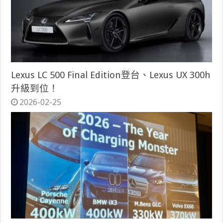
Lexus LC 500 Final Edition登台、Lexus UX 300h
升級到位！
2026-02-25