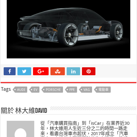
Tags
AUDI
EV
PORSCHE
PPE
VAG
電動車
關於 林大維David
從「汽車購買指南」到「isCar」在業界近30
年，林大維用人生近三分之二的時間一路走
來，看盡台灣車市起伏，2017年成立「汽車