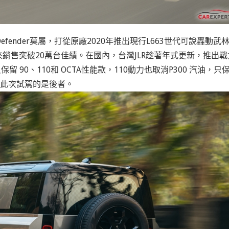
 Defender莫屬，打從原廠2020年推出現行L663世代可說轟動武
9年來銷售突破20萬台佳績。在國內，台灣JLR趁著年式更新，推出戰
只保留 90、110和 OCTA性能款，110動力也取消P300 汽油，只
款，此次試駕的是後者。