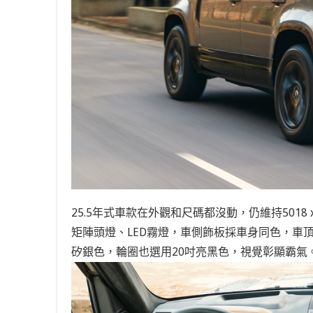
25.5年式車款在外觀和尺碼都沒動，仍維持5018 x 2
矩陣頭燈、LED霧燈，車側飾板採車身同色，車
矽銀色，輪圈也選用20吋亮黑色，視覺彰顯霸氣