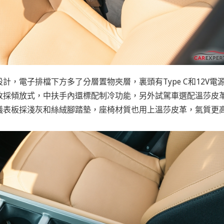
，電子排檔下方多了分層置物夾層，裏頭有Type C和12V電
改採傾放式，中扶手內還標配制冷功能，另外試駕車選配溫莎皮
儀表板採淺灰和絲絨腳踏墊，座椅材質也用上溫莎皮革，氣質更