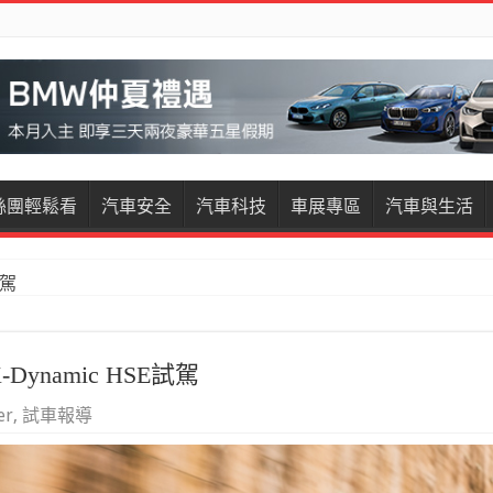
絲團輕鬆看
汽車安全
汽車科技
車展專區
汽車與生活
restige試駕
X-Dynamic HSE試駕
er
,
試車報導