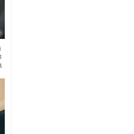
源
革
高