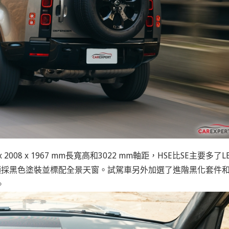
008 x 1967 mm長寬高和3022 mm軸距，HSE比SE主要多了L
頂採黑色塗裝並標配全景天窗。試駕車另外加選了進階黑化套件
。