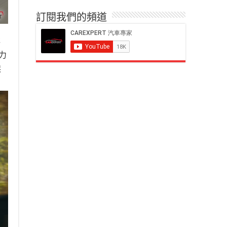
訂閱我們的頻道
林
力
保