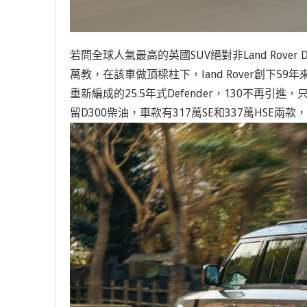
若問全球人氣最高的英國SUV絕對非Land Rover
萬教，在該車做頂樑柱下，land Rover創下5
重新編成的25.5年式Defender，130不再引進，
留D300柴油，車款有317萬SE和337萬HSE兩