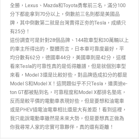
全勝，Lexus、Mazda和Toyota勇奪前三名，滿分100
分下都能拿到70分以上，倒數前三名則都是美國品
牌，其中倒數第二就是台灣賣得正夯的Tesla，成績只
有25分！
這份調查可是針對28個品牌、144款車型和30萬輛以上
的車主所得出的，整體而言，日本車可靠度最好，平
均分數有62分，德國車44分，美國車則是42分，這樣
看來Tesla的可靠性真的是低得離譜，但是就個別車型
來看，Model 3還是比較好些，對品牌造成扣分的都是
Model S和Model X！這問題似乎不只Tesla，連奧迪e-
ton GT都被點到名，可靠程度和Model X都排名墊底，
反而是較平價的電動車表現好些，但是要想和油電車
或是PHEV插電油電車相比還是大有差距！看到這裡，
我只能說電動車雖然是未來大勢，但是要想真正做為
你我尋常人家的忠實可靠夥伴，真的還有距離！