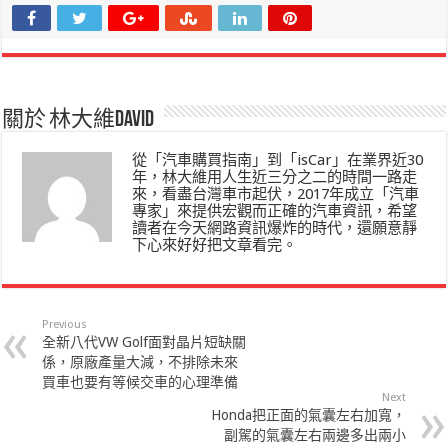
關於 林大維David
從「汽車購買指南」到「isCar」在業界近30
年，林大維用人生近三分之二的時間一路走
來，看盡台灣車市起伏，2017年成立「汽車
專家」來提供宏觀而正確的汽車資訊，希望
讀者在今天網路資訊爆炸的時代，還願意靜
下心來好好把文章看完。
Previous
全新八代VW Golf面對晶片短缺關
係，原廠產量大減，不排除未來
買車也要有等候交車的心理準備
Next
Honda把正面的氣囊左右加寬，
副駕的氣囊左右兩邊多出兩小