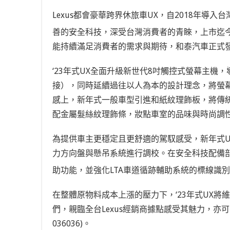
Lexus都會豪華跨界休旅車UX，自2018年
善的安全科技，深受台灣消費者的青睞，上市迄今已
能持續滿足消費者的需求與期待，和泰汽車正式發
‘23年式UX全面升級新世代8吋觸控式螢幕主機，導入無線
接），同時延續過往以人為本的設計理念，將螢幕
感上，新年式一般車型引進和紙紋理飾板，將傳統工
配金屬髮絲紋理飾條，妝點車室的品味與時尚調
為提供車主更穩定且更舒適的駕馭感受，新年式U
力方向盤與懸吊系統進行調校。在安全科技配備部分，除標配
助功能，並強化LTA車道循跡輔助系統的標線識
在整體原物料成本上漲的壓力下，‘23年式UX將
們，親臨全台Lexus經銷商據點感受其魅力，亦可參考官網
036036)。