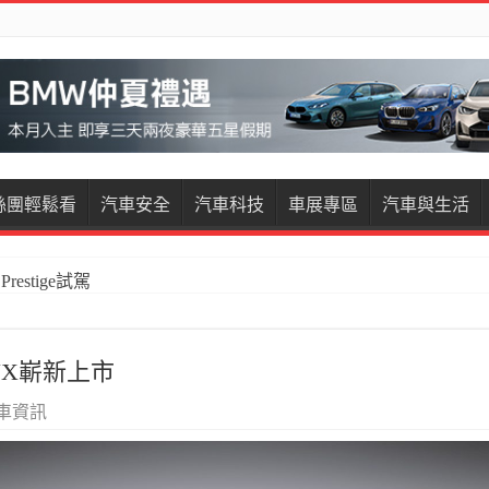
絲團輕鬆看
汽車安全
汽車科技
車展專區
汽車與生活
restige試駕
 UX嶄新上市
車資訊