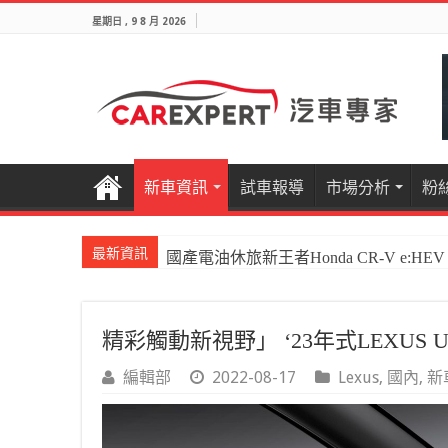
星期日 , 9 8 月 2026
新車資訊
試車報導
市場分析
粉
最新資訊
國產電油休旅新王者Honda CR-V e:HEV P
精彩觸動新視野」 ‘23年式LEXUS
編輯部
2022-08-17
Lexus
,
國內
,
新