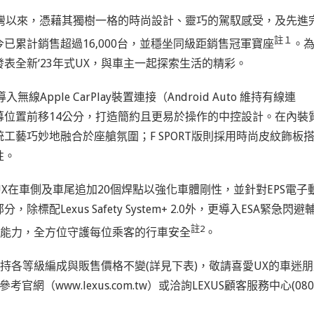
導入台灣以來，憑藉其獨樹一格的時尚設計、靈巧的駕馭感受，及先進
註１
累計銷售超過16,000台，並穩坐同級距銷售冠軍寶座
。
表全新‘23年式UX，與車主一起探索生活的精彩。
Apple CarPlay裝置連接（Android Auto 維持有線連
位置前移14公分，打造簡約且更易於操作的中控設計。在內裝
藝巧妙地融合於座艙氛圍；F SPORT版則採用時尚皮紋飾板
性。
X在車側及車尾追加20個焊點以強化車體剛性，並針對EPS電子
Lexus Safety System+ 2.0外，更導入ESA緊急閃避
註2
別能力，全方位守護每位乘客的行車安全
。
維持各等級編成與販售價格不變(詳見下表)，敬請喜愛UX的車迷
（www.lexus.com.tw）或洽詢LEXUS顧客服務中心(080