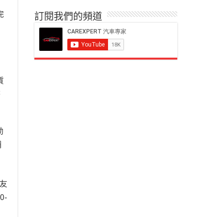
完
訂閱我們的頻道
為
質
搭
動
輔
朋友
0-