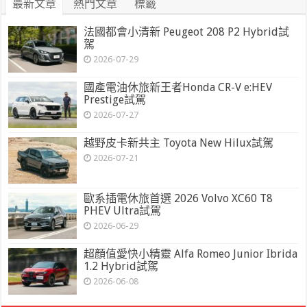
最新文章
熱門文章
標籤
法國都會小清新 Peugeot 208 P2 Hybrid試
駕
2026-07-29
國產電油休旅新王者Honda CR-V e:HEV
Prestige試駕
2026-07-27
越野皮卡新共主 Toyota New Hilux試駕
2026-07-21
歐系插電休旅首選 2026 Volvo XC60 T8
PHEV Ultra試駕
2026-06-29
超顏值愛快小精靈 Alfa Romeo Junior Ibrida
1.2 Hybrid試駕
2026-06-08