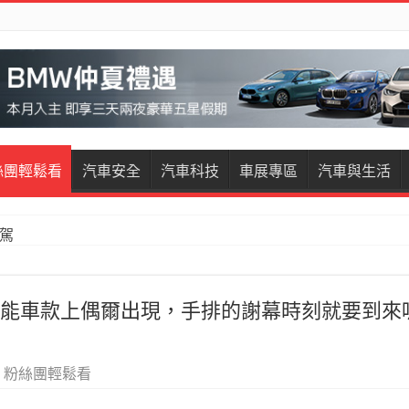
絲團輕鬆看
汽車安全
汽車科技
車展專區
汽車與生活
試駕
價高性能車款上偶爾出現，手排的謝幕時刻就要到來
,
粉絲團輕鬆看