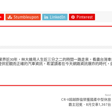
+
Stumbleupon
LinkedIn
Pinterest
」在業界近30年，林大維用人生近三分之二的時間一路走來，看盡台灣車
來提供宏觀而正確的汽車資訊，希望讀者在今天網路資訊爆炸的時代，
Next
CR-V超越群倫榮獲國產中型休旅
霸主冠冕．8月交車1,367台