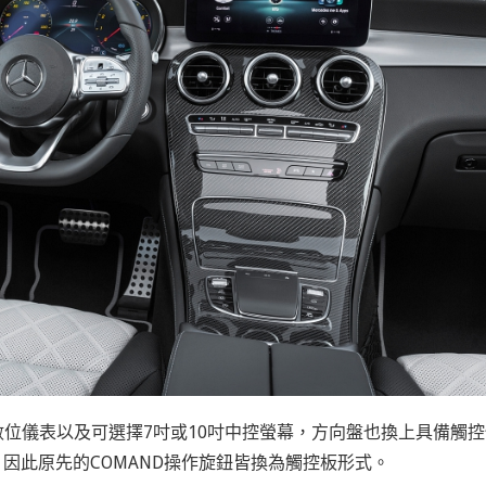
數位儀表以及可選擇7吋或10吋中控螢幕，方向盤也換上具備觸
因此原先的COMAND操作旋鈕皆換為觸控板形式。