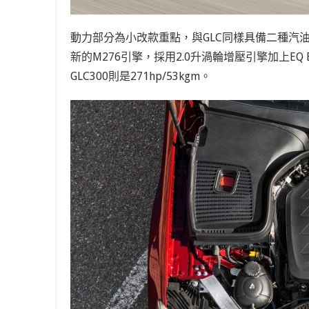
動力部分為小改款重點，與GLC同樣具備二種汽油、
新的M276引擎，採用2.0升渦輪增壓引擎加上EQ Bo
GLC300則是271hp/53kgm。