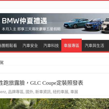
絲團輕鬆看
汽車安全
汽車科技
車展專區
汽車與生活
restige試駕
個性跑旅露臉，GLC Coupe定裝照發表
enz
,
品牌專區
,
國外
,
新車資訊
,
紐約車展
,
車展