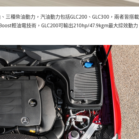
三種柴油動力，汽油動力包括GLC200、GLC300，兩者皆搭載
ost輕油電技術，GLC200可輸出210hp/47.9kgm最大綜效動