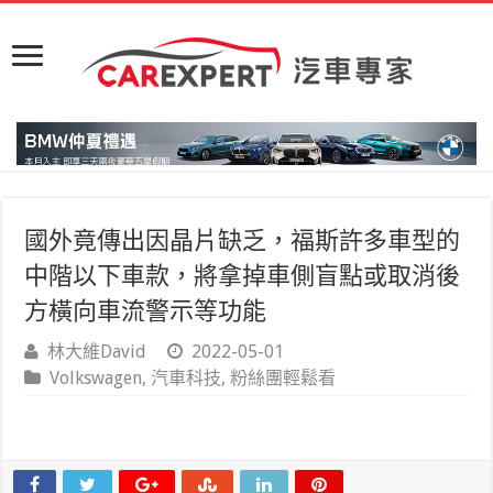
國外竟傳出因晶片缺乏，福斯許多車型的
中階以下車款，將拿掉車側盲點或取消後
方橫向車流警示等功能
林大維David
2022-05-01
Volkswagen
,
汽車科技
,
粉絲團輕鬆看