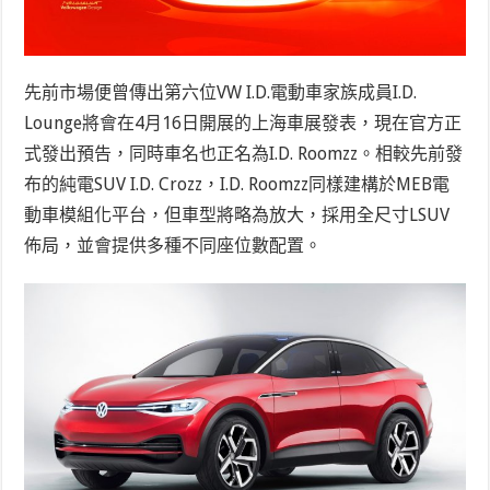
先前市場便曾傳出第六位VW I.D.電動車家族成員I.D.
Lounge將會在4月16日開展的上海車展發表，現在官方正
式發出預告，同時車名也正名為I.D. Roomzz。相較先前發
布的純電SUV I.D. Crozz，I.D. Roomzz同樣建構於MEB電
動車模組化平台，但車型將略為放大，採用全尺寸LSUV
佈局，並會提供多種不同座位數配置。