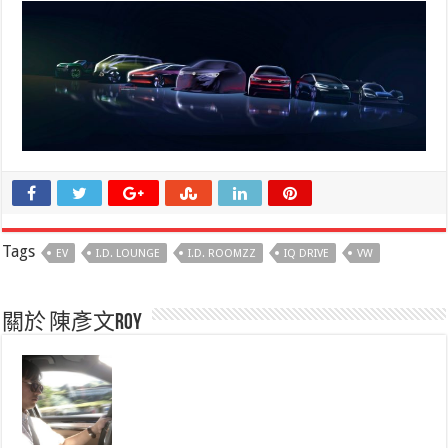
Tags
EV
I.D. LOUNGE
I.D. ROOMZZ
IQ DRIVE
VW
關於 陳彥文Roy