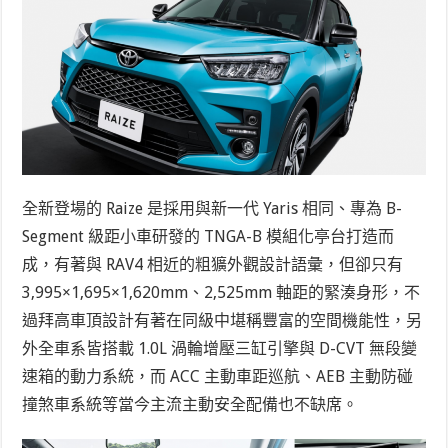
全新登場的 Raize 是採用與新一代 Yaris 相同、專為 B-
Segment 級距小車研發的 TNGA-B 模組化亭台打造而
成，有著與 RAV4 相近的粗獷外觀設計語彙，但卻只有
3,995×1,695×1,620mm、2,525mm 軸距的緊湊身形，不
過拜高車頂設計有著在同級中堪稱豐富的空間機能性，另
外全車系皆搭載 1.0L 渦輪增壓三缸引擎與 D-CVT 無段變
速箱的動力系統，而 ACC 主動車距巡航、AEB 主動防碰
撞煞車系統等當今主流主動安全配備也不缺席。