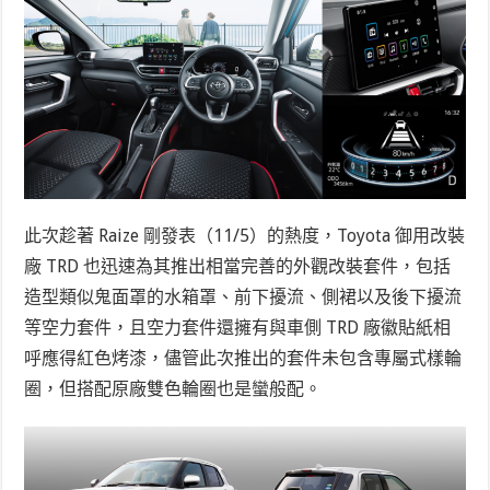
此次趁著 Raize 剛發表（11/5）的熱度，Toyota 御用改裝
廠 TRD 也迅速為其推出相當完善的外觀改裝套件，包括
造型類似鬼面罩的水箱罩、前下擾流、側裙以及後下擾流
等空力套件，且空力套件還擁有與車側 TRD 廠徽貼紙相
呼應得紅色烤漆，儘管此次推出的套件未包含專屬式樣輪
圈，但搭配原廠雙色輪圈也是蠻般配。