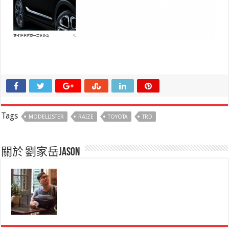
Tags
MODELLISTER
RAIZE
TOYOTA
TRD
關於 劉家岳Jason