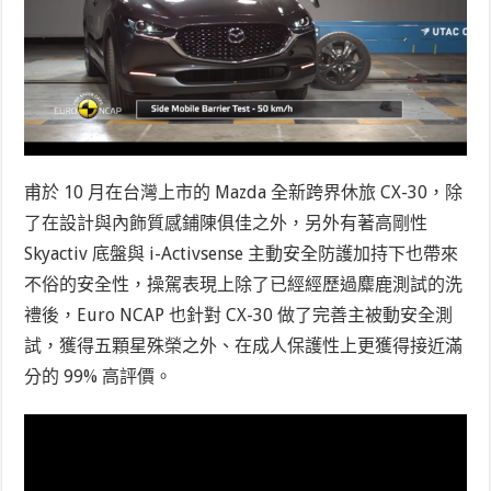
甫於 10 月在台灣上市的 Mazda 全新跨界休旅 CX-30，除
了在設計與內飾質感鋪陳俱佳之外，另外有著高剛性
Skyactiv 底盤與 i-Activsense 主動安全防護加持下也帶來
不俗的安全性，操駕表現上除了已經經歷過麋鹿測試的洗
禮後，Euro NCAP 也針對 CX-30 做了完善主被動安全測
試，獲得五顆星殊榮之外、在成人保護性上更獲得接近滿
分的 99% 高評價。