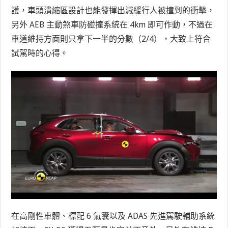
護，車頭潰縮區設計也能發揮出減緩行人被撞到的衝擊，
另外 AEB 主動煞車防碰撞系統在 4km 即可作動，不過在
車道維持方面則只拿下一半的分數（2/4），大致上符合
試駕時的心得。
在高剛性車體、標配 6 氣囊以及 ADAS 先進駕駛輔助系統