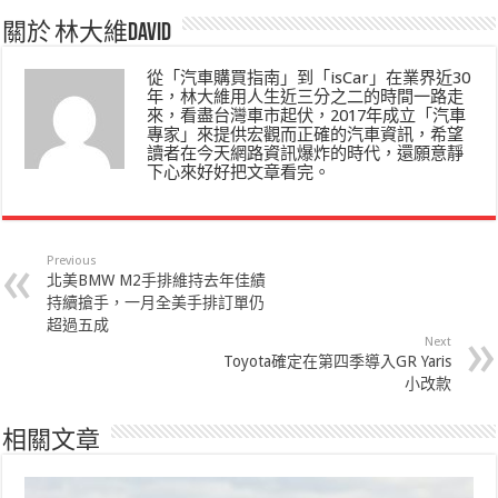
關於 林大維David
從「汽車購買指南」到「isCar」在業界近30
年，林大維用人生近三分之二的時間一路走
來，看盡台灣車市起伏，2017年成立「汽車
專家」來提供宏觀而正確的汽車資訊，希望
讀者在今天網路資訊爆炸的時代，還願意靜
下心來好好把文章看完。
Previous
北美BMW M2手排維持去年佳績
持續搶手，一月全美手排訂單仍
超過五成
Next
Toyota確定在第四季導入GR Yaris
小改款
相關文章