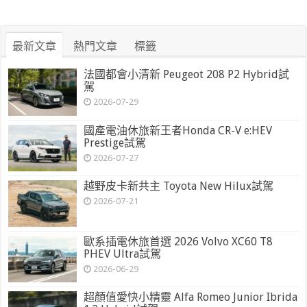
最新文章
熱門文章
標籤
法國都會小清新 Peugeot 208 P2 Hybrid試
駕
2026-07-29
國產電油休旅新王者Honda CR-V e:HEV
Prestige試駕
2026-07-27
越野皮卡新共主 Toyota New Hilux試駕
2026-07-21
歐系插電休旅首選 2026 Volvo XC60 T8
PHEV Ultra試駕
2026-06-29
超顏值愛快小精靈 Alfa Romeo Junior Ibrida