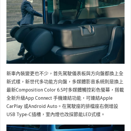
新車內裝變更也不少，首先駕駛儀表板與方向盤都換上全
新式樣，新世代多功能方向盤，多媒體影音系統則是換上
最新Composition Color 6.5吋多媒體觸控彩色螢幕，搭載
全新升級App Connect 手機連結功能，可連結Apple
CarPlay 或Android Auto。在駕駛座的排檔座右側增設
USB Type-C插槽，室內燈也改採節能LED式樣。