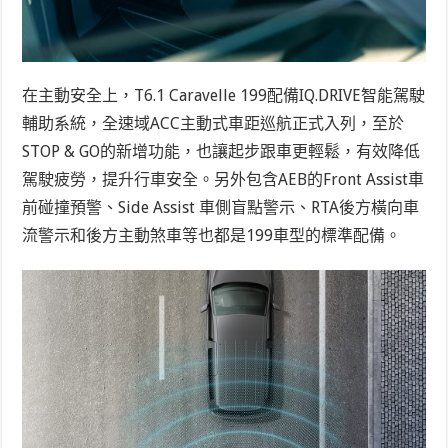
在主動安全上，T6.1 Caravelle 199配備IQ.DRIVE智能駕駛
輔助系統，全速域ACC主動式車距巡航正式入列，至於
STOP & GO的新增功能，也讓起步跟車更輕鬆，有效降低
駕駛疲勞，提升行車安全。另外包含AEB的Front Assist車
前碰撞預警、Side Assist 車側盲點警示、RTA後方橫向車
流警示和後方主動煞車等也都是199車型的標準配備。