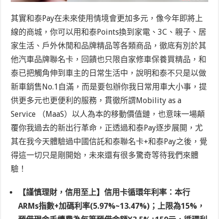
其實和泰Pay在未來使用情境會更加多元，像今年即將上
線的商城，你可以用和泰Points換到家電、3C、親子、居
家生活、戶外休閒和品牌精品等各類商品，徹底有別於其
他汽車品牌聯名卡，回饋也只限自家修車保養買精品，和
泰已把觸角伸到車主的日常生活中，說明和泰不只是以做
新車銷售No.1自滿，而是要包辦你我日常用車大小事，提
供更多元也更便利的服務，貫徹所謂Mobility as a
Service （MaaS）以人為本的移動價值鏈，也意味一場顛
覆你我過去的新出行革命，正透過和泰Pay逐步展開，尤
其在我今天體驗過中國信託和泰聯名卡+和泰Pay之後，覺
得這一切只是剛開始，未來還有很多驚奇等待我們來體
驗！
【謹慎理財，信用至上】信用卡循環年利率：本行
ARMs指數+
加碼利率(5.97%~13.47%)；上限為15%，