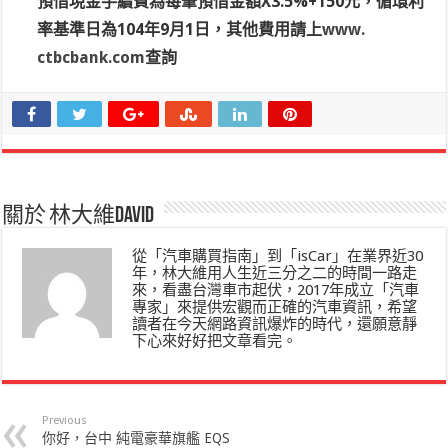
預借現金手續費為每筆預借金額X3.5%+150元，
循環利
率基準日為104年9月1日，其他費用請上
www.
ctbcbank.com
查詢
關於 林大維David
從「汽車購買指南」到「isCar」在業界近30
年，林大維用人生近三分之二的時間一路走
來，看盡台灣車市起伏，2017年成立「汽車
專家」來提供宏觀而正確的汽車資訊，希望
讀者在今天網路資訊爆炸的時代，還願意靜
下心來好好把文章看完。
Previous
你好，台中 純電豪華旗艦 EQS