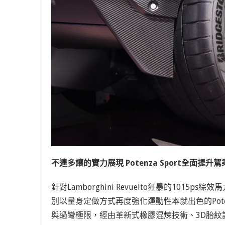
不遑多讓的實力展現 Potenza Sport全面提升
針對Lamborghini Revuelto狂暴的1015
別以量身定做方式再度強化運動性本就出色的Potenz
與過彎極限，經由革新式橡膠混煉技術、3D胎紋設計