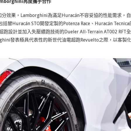
borghini再度攜手合作
，Lamborghini為滿足Huracán不容妥協的性能需求，自
cán STO開發定製的Potenza Race、Huracán Tecnica
專為超跑設計並加入失壓續跑技術的Dueler All-Terrain AT002 RFT全
hini發表極具代表性的新世代油電超跑Revuelto之際，以客製