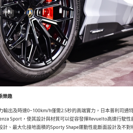
駕乘樂趣
ps綜效馬力輸出及時速0~100km/h僅需2.5秒的高端實力，日本普利司通
a Sport，使其設計與材質可以從容發揮Revuelto高速行駛性
、最大化接地面積的Sporty Shape運動性能斷面設計及不對