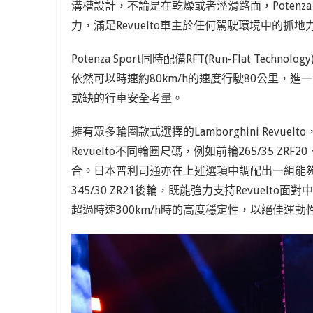
溝槽設計，不論是在乾燥或者溼滑路面，Potenz
力，滿足Revuelto車主於任何駕駛環境中的抓地
Potenza Sport同時配備RFT(Run-Flat Te
依然可以時速約80km/h的速度行駛80公里，進
或缺的行車安全考量。
擁有眾多輪圈款式選擇的Lamborghini Revu
Revuelto不同輪圈尺碼，例如前輪265/35 ZRF20、2
合。日本普利司通亦在上述選項中調配出一組能夠完美發
345/30 ZR21後輪，既能強力支持Revuelt
超過時速300km/h時的高度穩定性，以絕佳運