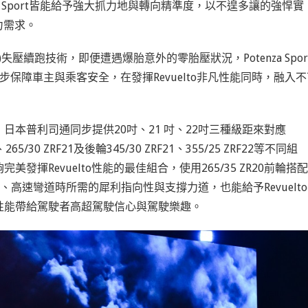
a Sport皆能給予強大抓力地與轉向精準度，以不遑多讓的強悍實
力需求。
chnology)失壓續跑技術，即便遭遇爆胎意外的零胎壓狀況，Potenza Spor
一步保障車主與乘客安全，在發揮Revuelto非凡性能同時，融入
elto，日本普利司通同步提供20吋、21 吋、22吋三種級距來對應
65/30 ZRF21及後輪345/30 ZRF21、355/25 ZRF22等不同組
揮Revuelto性能的最佳組合，使用265/35 ZR20前輪搭配
o面對中、高速彎道時所需的犀利指向性與支撐力道，也能給予Revuelt
動性能帶給駕駛者高超駕駛信心與駕駛樂趣。