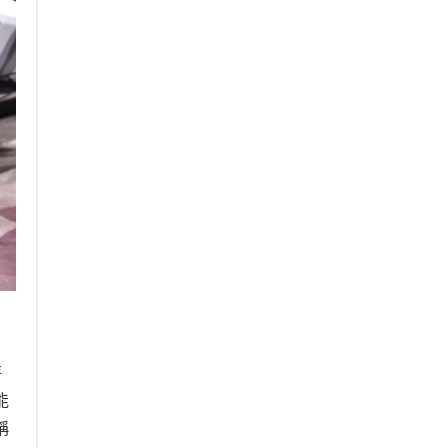
特
能
稱