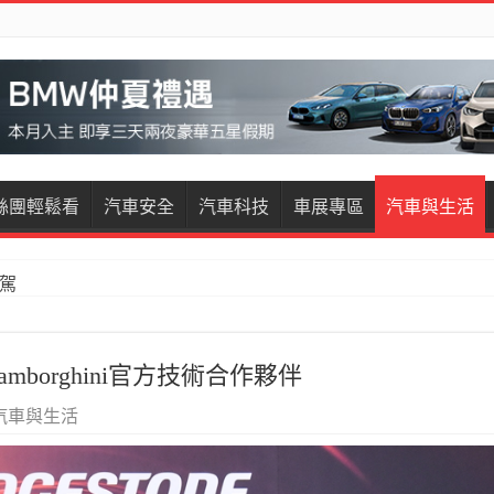
絲團輕鬆看
汽車安全
汽車科技
車展專區
汽車與生活
試駕
restige試駕
borghini官方技術合作夥伴
汽車與生活