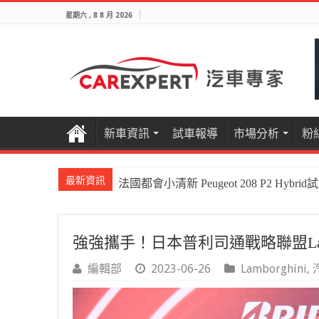
星期六 , 8 8 月 2026
新車資訊
試車報導
市場分析
粉
最新資訊
法國都會小清新 Peugeot 208 P2 Hybrid
國產電油休旅新王者Honda CR-V e:HEV P
強強攜手！日本普利司通戰略聯盟Lam
編輯部
2023-06-26
Lamborghini
,