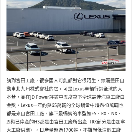
講到宮田工廠，很多國人可能都對它很陌生，隸屬豐田自
動車北九州株式會社的它，可是Lexus車輛行銷全球的大
本營，並在JD Power評鑑中五度拿下全球最佳汽車工廠白
金獎，Lexus一年約莫65萬輛的全球銷量中超過43萬輛也
都是來自宮田工廠，旗下最暢銷的車型如ES、RX、NX、
IS與已停產的HS都是由宮田工廠所出產（RX部分是由加拿
大工廠供應），日產量超過1700輛，不難想像這個工廠