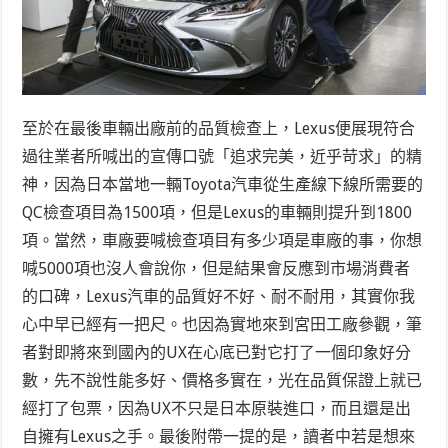
至於在最後車輛出廠前的品質檢查上，Lexus便展現符合
過往業者所喊出的宣傳口號「追求完美，近乎苛求」的精
神，因為日本當地一輛Toyota汽車從生產線下線所需要的
QC檢查項目為1500項，但是Lexus的車輛則提升到1800
項。當然，車廠要喊檢查項目有多少項是車廠的事，你想
喊5000項也沒人會說你，但是結果會反應到市場消費者
的口碑，Lexus汽車的品質好不好、耐不耐用，其實你我
心中早已經有一把尺。也因為實地來到宮田工廠參觀，筆
者對即將來到國內的UX在心底已對它打了一個印象好分
數，先不說性能多好、價格多實在，光在品質保證上就已
經打了包票，因為UX不只是日本原裝進口，而且還是出
自擁有Lexus之手。最後附帶一提的是，讀者中若是想來