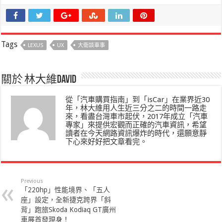
Tags
LEXUS
UX
大衛談車事
關於 林大維David
從「汽車購買指南」到「isCar」在業界近30
年，林大維用人生近三分之二的時間一路走
來，看盡台灣車市起伏，2017年成立「汽車
專家」來提供宏觀而正確的汽車資訊，希望
讀者在今天網路資訊爆炸的時代，還願意靜
下心來好好把文章看完。
Previous
「220hp」性能境界、「五人
座」設定，全新捷克跨界「斜
背」跑旅Skoda Kodiaq GT廣州
車展首發現身！