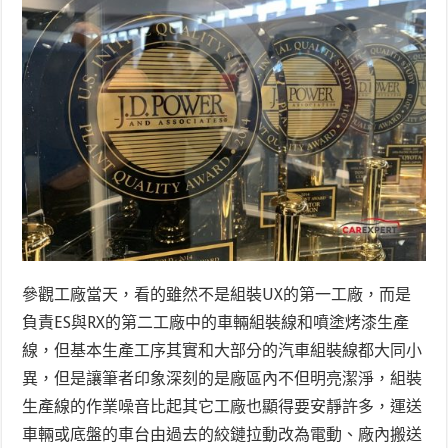
參觀工廠當天，看的雖然不是組裝UX的第一工廠，而是
負責ES與RX的第二工廠中的車輛組裝線和噴塗烤漆生產
線，但基本生產工序其實和大部分的汽車組裝線都大同小
異，但是讓筆者印象深刻的是廠區內不但明亮潔淨，組裝
生產線的作業噪音比起其它工廠也顯得要安靜許多，運送
車輛或底盤的車台由過去的絞鏈拉動改為電動、廠內搬送