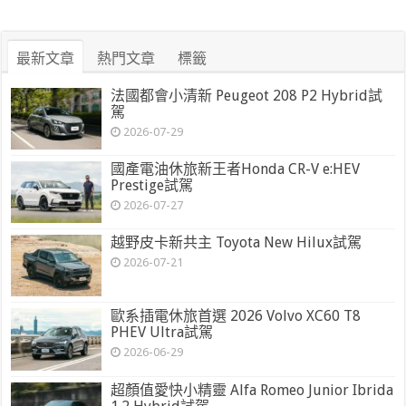
最新文章
熱門文章
標籤
法國都會小清新 Peugeot 208 P2 Hybrid試
駕
2026-07-29
國產電油休旅新王者Honda CR-V e:HEV
Prestige試駕
2026-07-27
越野皮卡新共主 Toyota New Hilux試駕
2026-07-21
歐系插電休旅首選 2026 Volvo XC60 T8
PHEV Ultra試駕
2026-06-29
超顏值愛快小精靈 Alfa Romeo Junior Ibrida