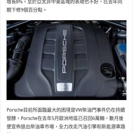
增長8%。至於亞太非中東區域的表現也不好，比去年同
期下修9個百分點。
Porsche目前所面臨最大的困境是VW柴油門事件仍在持續
發酵，Porsche在去年5月歐洲地區已召回6萬輛，數月後
便宣佈退出柴油車市場，全力改走汽油引擎和新能源車路