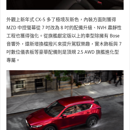
外觀上新年式 CX-5 多了極境灰新色，內裝方面則獲得
MZD 中控螢幕從 7 吋改為 8 吋的配備升級、NVH 肅靜性
工程也獲得強化。從旗艦獻定版以上的車型除擁有 Bose
音響外，還新增換檔撥片來提升駕馭樂趣，實木飾板與 7
吋數位儀表板等豪華配備則是頂規 2.5 AWD 旗艦進化型
專屬。