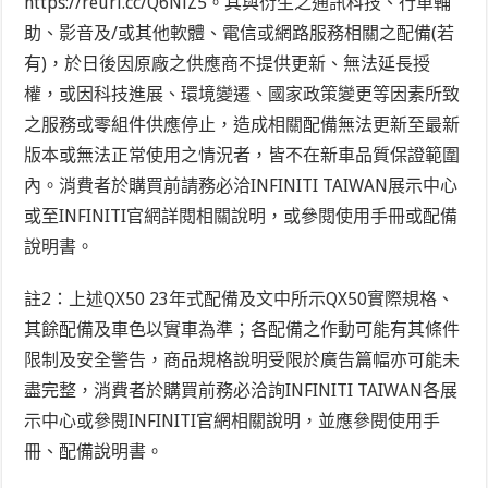
https://reurl.cc/Q6NlZ5。其與衍生之通訊科技、行車輔
助、影音及/或其他軟體、電信或網路服務相關之配備(若
有)，於日後因原廠之供應商不提供更新、無法延長授
權，或因科技進展、環境變遷、國家政策變更等因素所致
之服務或零組件供應停止，造成相關配備無法更新至最新
版本或無法正常使用之情況者，皆不在新車品質保證範圍
內。消費者於購買前請務必洽INFINITI
TAIWAN
展示中心
或至INFINITI官網詳閱相關說明，或參閱使用手冊或配備
說明書。
註2：上述QX50 23年式配備及
文中所示
QX50
實際規格、
其餘配備及車色以實車為準；各配備之作動可能有其條件
限制及安全警告，商品規格說明受限於廣告篇幅亦可能未
盡完整，消費者於購買前務必洽詢INFINITI TAIWAN各展
示中心或參閱INFINITI官網相關說明，並應參閱使用手
冊、配備說明書。