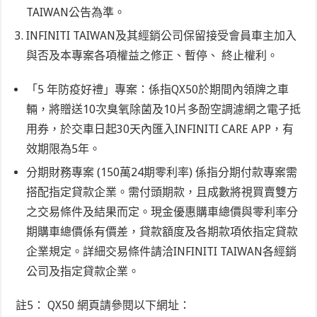
TAIWAN公告為準。
INFINITI TAIWAN及其經銷公司保留接受會員車主加入
與否及本專案各項權益之修正、暫停、 終止權利。
「5 年防疫好禮」專案：係指QX50於期間內領牌之車
輛，將贈送10次臭氧除菌及10片多酚空調濾網之電子抵
用券，於交車日起30天內匯入INFINITI CARE APP，有
效期限為5年。
分期財務專案 (150萬24期零利率) 係指分期付款專案需
搭配指定貸款企業。需付頭期款，且成數將視買賣雙方
之交易條件及結果而定。現金優惠購車總價與零利率分
期購車總價係有價差，貸款額度及各期款項依指定貸款
企業規定。詳細交易條件請洽INFINITI TAIWAN各經銷
公司及指定貸款企業。
註
5
：
QX50 網頁請參閱以下網址：