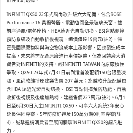
個性化的選擇。
INFINITI QX50 23年式風尚款升級六大配備，包含BOSE
Performance 16 具揚聲器、電動啓閉全景玻璃天窗、雙
前座通風/電熱座椅、HBA遠近光自動切換、BSI盲點側撞
預防系統及自動收折後視鏡，總價值達19萬元
(註2)
，儘
管受國際原物料與海空物流成本上漲影響，因應製造成本
提高，未來將需配合原廠進行車價調整，但為回饋廣大消
費者對INFINITI的支持，經INFINITI TAIWAN向原廠積極
爭取，QX50 23年式7月31日前到港首波配額150台限量凍
漲，風尚款維持原建議售價 207 萬元；旗艦款升級配備包
含HBA 遠近光燈自動切換、 BSI 盲點側撞預防功能、自動
收折後視鏡及後座加熱椅，建議售價237萬元
(註3)
。6月1
日至6月30日入主INFINITI QX50，可享六大系統3年安心
延長保固專案、5年防疫好禮及150萬分期0利率專案
(註
4)
，誠摯邀請消費者至展間體驗INFINITI QX50的超凡魅
力。