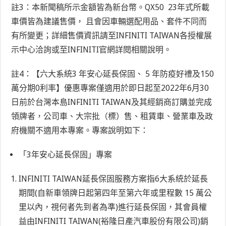
註3：本新聞稿所示金額皆為新台幣。QX50 23年式所載
車價皆為建議售價， 且會因車輛選配用品、套件不同而
有所變更；詳細售價資訊請至INFINITI TAIWAN各授權展
示中心洽詢或
至INFINITI官網詳閱相關說明
。
註4：【六大系統3 年安心延長保固、 5 年防疫好禮及150
萬分期0利率】
優惠專案僅適用於即日起至2022年6月30
日前於台灣本島INFINITI TAIWAN及其經銷商訂購並完成
領牌者，公司車、大宗批（標）售、租賃車、營業車及政
府機關不適用本專案。專案說明如下：
「3年安心延長保固」專案
INFINITI TAIWAN延長保固服務方案指6大系統於延長
期間(自新車領牌日起第四年至第六年或里程數 15 萬公
里以內，視何者先到者為準)進行延長保固，其會員權
益由INFINITI TAIWAN(裕隆日產汽車股份有限公司)銷