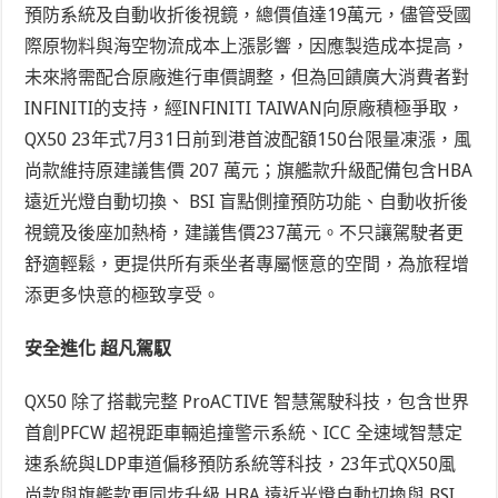
預防系統及自動收折後視鏡，總價值達19萬元，儘管受國
際原物料與海空物流成本上漲影響，因應製造成本提高，
未來將需配合原廠進行車價調整，但為回饋廣大消費者對
INFINITI的支持，經INFINITI TAIWAN向原廠積極爭取，
QX50 23年式7月31日前到港首波配額150台限量凍漲，風
尚款維持原建議售價 207 萬元；旗艦款升級配備包含HBA
遠近光燈自動切換、 BSI 盲點側撞預防功能、自動收折後
視鏡及後座加熱椅，建議售價237萬元。不只讓駕駛者更
舒適輕鬆，更提供所有乘坐者專屬愜意的空間，為旅程增
添更多快意的極致享受。
安全進化 超凡駕馭
QX50 除了搭載完整 ProACTIVE 智慧駕駛科技，包含世界
首創PFCW 超視距車輛追撞警示系統、ICC 全速域智慧定
速系統與LDP車道偏移預防系統等科技，23年式QX50風
尚款與旗艦款更同步升級 HBA 遠近光燈自動切換與 BSI