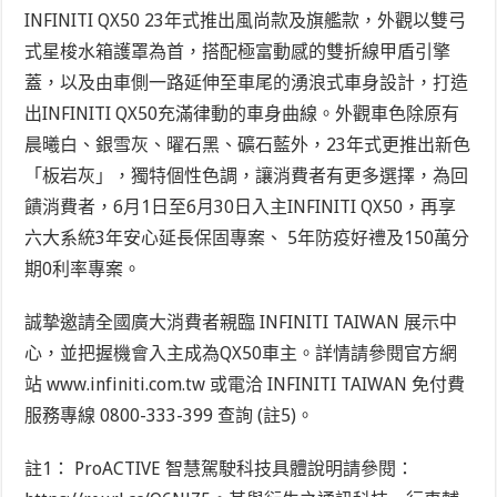
INFINITI QX50 23年式推出風尚款及旗艦款，外觀以雙弓
式星梭水箱護罩為首，搭配極富動感的雙折線甲盾引擎
蓋，以及由車側一路延伸至車尾的湧浪式車身設計，打造
出INFINITI QX50充滿律動的車身曲線。外觀車色除原有
晨曦白、銀雪灰、曜石黑、礦石藍外，23年式更推出新色
「板岩灰」，獨特個性色調，讓消費者有更多選擇，為回
饋消費者，6月1日至6月30日入主INFINITI QX50，再享
六大系統3年安心延長保固專案、 5年防疫好禮及150萬分
期0利率專案。
誠摯邀請全國廣大消費者親臨 INFINITI TAIWAN 展示中
心，並把握機會入主成為QX50車主。詳情請參閱官方網
站 www.infiniti.com.tw 或電洽 INFINITI TAIWAN 免付費
服務專線 0800-333-399 查詢
(註5)
。
註1：
ProACTIVE 智慧駕駛科技具體說明請參閱：