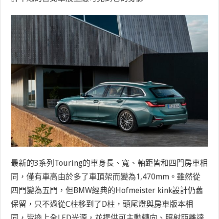
最新的3系列Touring的車身長、寬、軸距皆和四門房車相
同，僅有車高由於多了車頂架而變為1,470mm。雖然從
四門變為五門，但BMW經典的Hofmeister kink設計仍舊
保留，只不過從C柱移到了D柱，頭尾燈與房車版本相
同，皆換上全LED光源，並提供可主動轉向、照射距離達