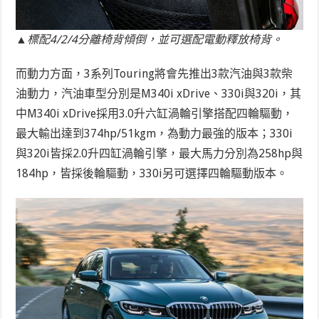
▲標配4/2/4分離椅背傾倒，並可選配電動釋放椅背。
而動力方面，3系列Touring將會先推出3款汽油與3款柴
油動力，汽油車型分別是M340i xDrive、330i與320i，其
中M340i xDrive採用3.0升六缸渦輪引擎搭配四輪驅動，
最大輸出達到374hp/51kgm，為動力最強的版本；330i
與320i皆採2.0升四缸渦輪引擎，最大馬力分別為258hp與
184hp，皆採後輪驅動，330i另可選擇四輪驅動版本。