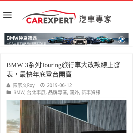
BMW 3系列Touring旅行車大改款線上發
表，最快年底登台開賣
陳彥文Roy
2019-06-12
BMW
,
台北車展
,
品牌專區
,
國外
,
新車資訊