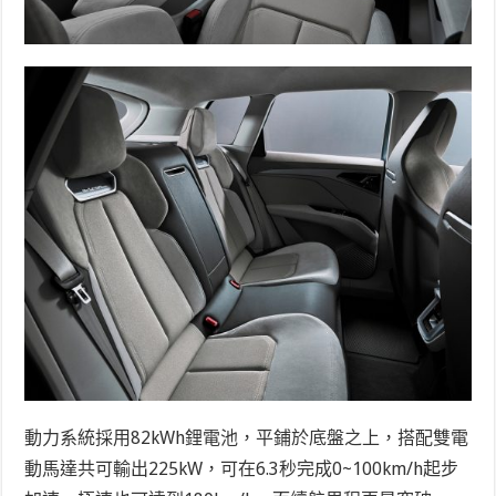
動力系統採用82kWh鋰電池，平鋪於底盤之上，搭配雙電
動馬達共可輸出225kW，可在6.3秒完成0~100km/h起步