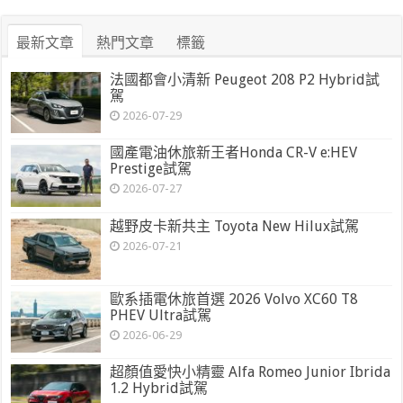
最新文章
熱門文章
標籤
法國都會小清新 Peugeot 208 P2 Hybrid試
駕
2026-07-29
國產電油休旅新王者Honda CR-V e:HEV
Prestige試駕
2026-07-27
越野皮卡新共主 Toyota New Hilux試駕
2026-07-21
歐系插電休旅首選 2026 Volvo XC60 T8
PHEV Ultra試駕
2026-06-29
超顏值愛快小精靈 Alfa Romeo Junior Ibrida
1.2 Hybrid試駕