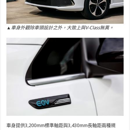
▲車身外觀除車頭設計之外，大致上與V-Class無異。
車身提供3,200mm標準軸距與3,430mm長軸距兩種規