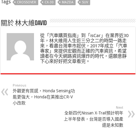
Tags
CROSSOVER
CX-30
MAZDA
SUV
關於 林大維David
從「汽車購買指南」到「isCar」在業界近30
年，林大維用人生近三分之二的時間一路走
來，看盡台灣車市起伏，2017年成立「汽車
專家」來提供宏觀而正確的汽車資訊，希望
讀者在今天網路資訊爆炸的時代，還願意靜
下心來好好把文章看完。
Previous
外觀更有質感，Honda Sensing功
能更強大，Honda在美推出CR-V
小改款
Next
全新四代Nissan X-Trail預計明年
上半年發表，台灣是否導入國產
還是未知數