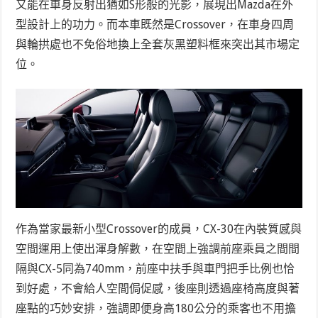
又能在車身反射出猶如S形般的光影，展現出Mazda在外
型設計上的功力。而本車既然是Crossover，在車身四周
與輪拱處也不免俗地換上全套灰黑塑料框來突出其市場定
位。
作為當家最新小型Crossover的成員，CX-30在內裝質感與
空間運用上使出渾身解數，在空間上強調前座乘員之間間
隔與CX-5同為740mm，前座中扶手與車門把手比例也恰
到好處，不會給人空間侷促感，後座則透過座椅高度與著
座點的巧妙安排，強調即便身高180公分的乘客也不用擔