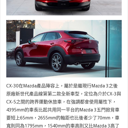
CX-30在Mazda產品陣容上，屬於是繼現行Mazda 3之後
原廠新世代產品線第第二款全新車型，定位為介於CX-3與
CX-5之間的跨界運動休旅車，在強調都會使用屬性下，
4395mm的車長比起共用同一平台的Mazda 3五門掀背車
要短上65mm，2655mm的軸距也比後者少了70mm，車
寬則同為1795mm，1540mm的車高則又比Mazda 3高了