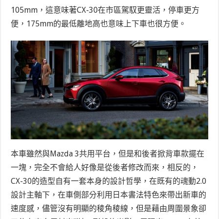
105mm，這意味著CX-30在市區駕馭更靈活，停車更方
便，175mm的最低離地高也意味上下車也很方便。
本車雖然與Mazda 3共用平台，但是和後者掀背車款擺在
一塊，完全不會給人好像是從後者修改而來，相反的，
CX-30的造型自有一套本身的設計哲學，在既有的魂動2.0
設計主軸下，在車側部分利用日本書法特色來帶出新車的
速度感，儘管沒有明顯的稜角稜線，但是藉由周圍景象卻