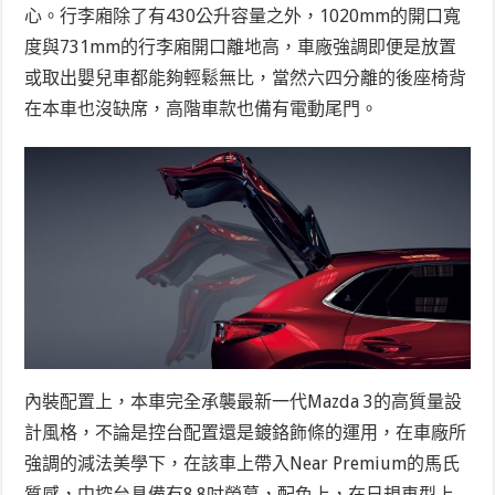
心。行李廂除了有430公升容量之外，1020mm的開口寬
度與731mm的行李廂開口離地高，車廠強調即便是放置
或取出嬰兒車都能夠輕鬆無比，當然六四分離的後座椅背
在本車也沒缺席，高階車款也備有電動尾門。
內裝配置上，本車完全承襲最新一代Mazda 3的高質量設
計風格，不論是控台配置還是鍍鉻飾條的運用，在車廠所
強調的減法美學下，在該車上帶入Near Premium的馬氏
質感，中控台具備有8.8吋螢幕，配色上，在日規車型上